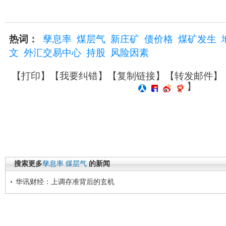
热词：
孳息率
煤层气
新庄矿
债价格
煤矿发生
文
外汇交易中心
持股
风险因素
【
打印
】【
我要纠错
】【
复制链接
】【
转发邮件
】
】
搜索更多
孳息率
煤层气
的新闻
华讯财经：上调存准背后的玄机