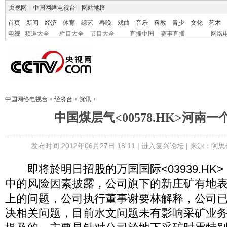
央视网
|
中国网络电视台
|
网站地图
首页
新闻
经济
体育
综艺
春晚
戏曲
音乐
科教
青少
文化
艺术
电视
频道大全
栏目大全
节目大全
直播中国
赛事直播
网络
中国网络电视台
>
经济台
>
资讯
>
中国煤层气<00578.HK>河南
发布时间:2012年06月27日 18:11 |
进入复兴论坛
| 来源：阿思
即将於明日招股的万国国际<03939.HK
中的风险因素披露，公司旗下的新庄矿有地
上的问题，公司执行董事谢要林解释，公司
决相关问题，目前水文问题未有影响采矿业