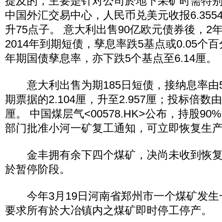
提及的，主要是针对公司於地下采矿时需特别
中国外汇交易中心，人民币兑美元收报6.3554，
升75点子。 意大利出售90亿欧元债券後，2
2014年到期短债，孳息率跌5基点或0.05个百分
年期国债孳息率，亦下跌5个基点至6.14厘。
意大利出售为期185日短债，接纳息率由5
期票据的2.104厘，升至2.957厘；投标倍数由1
厘。 中国煤层气<00578.HK>公布，持股9
部门批准小河一矿复工通知，可立即恢复生
金丰拥有余下四个煤矿，决尚未收到恢复
於暂停阶段。
今年3月19日河南省郑州市一个煤矿发生
要求所有於大冶镇内之煤矿即时停工停产。