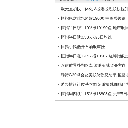
欧元区加快一体化 A股港股现联袂拉
恒指尾盘跳水逼近19000 中资股领跌
恒指半日涨1.10%报19190点 地产股
恒指半日跌0.93% 破5日均线
恒指小幅低开石油股重挫
恒指半日涨0.44%报19502 红筹指数
欧债前景扑朔迷离 港股短线暂失方向
静待G20峰会及美联储议息结果 恒指
避险情绪让位基本面 港股短线面临阻
恒指周四跌1.15%报18808点 失守5