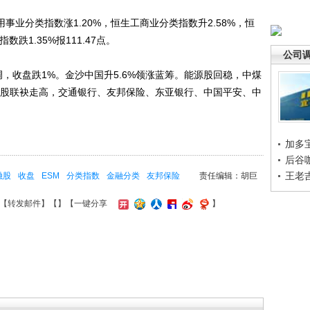
业分类指数涨1.20%，恒生工商业分类指数升2.58%，恒
数跌1.35%报111.47点。
公司
收盘跌1%。金沙中国升5.6%领涨蓝筹。能源股回稳，中煤
金融股联袂走高，交通银行、友邦保险、东亚银行、中国平安、中
加多
后谷
王老
融股
收盘
ESM
分类指数
金融分类
友邦保险
责任编辑：胡巨
【
转发邮件
】【
】
【一键分享
】