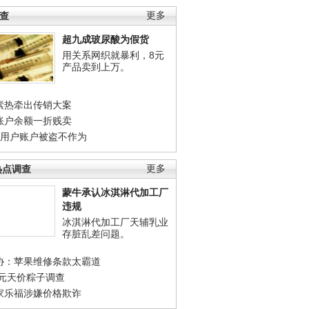
调查
更多
超九成玻尿酸为假货
用关系网织就暴利，8元
产品卖到上万。
素热牵出传销大案
账户余额一折贱卖
店用户账户被盗不作为
热点调查
更多
蒙牛承认冰淇淋代加工厂
违规
冰淇淋代加工厂天辅乳业
存脏乱差问题。
协：苹果维修条款太霸道
0元天价粽子调查
家乐福涉嫌价格欺诈