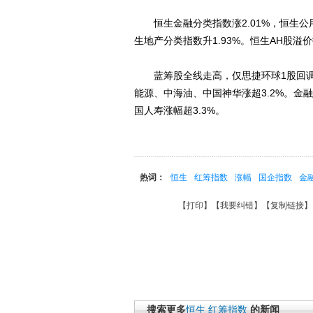
恒生金融分类指数涨2.01%，恒生公用事
生地产分类指数升1.93%。恒生AH股溢价指
蓝筹股全线走高，仅思捷环球1股回调，
能源、中海油、中国神华涨超3.2%。
国人寿涨幅超3.3%。
热词：
恒生
红筹指数
涨幅
国企指数
金
【
打印
】【
我要纠错
】【
复制链接
】
搜索更多
恒生
红筹指数
的新闻