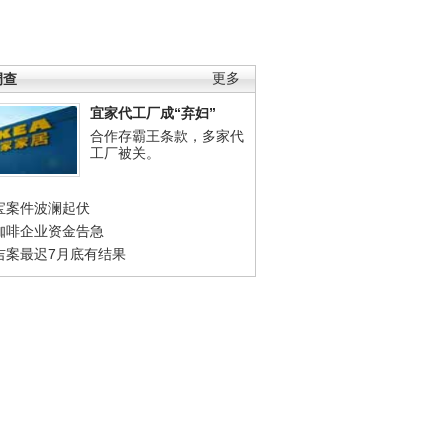
调查
更多
宜家代工厂成“弃妇”
合作存霸王条款，多家代
工厂被关。
宝案件波澜起伏
咖啡企业资金告急
吉案最迟7月底有结果