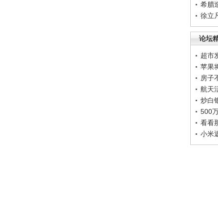
希腊
徐立
论坛
超市
苹果
房子
航天
炒白
50
看看
小米