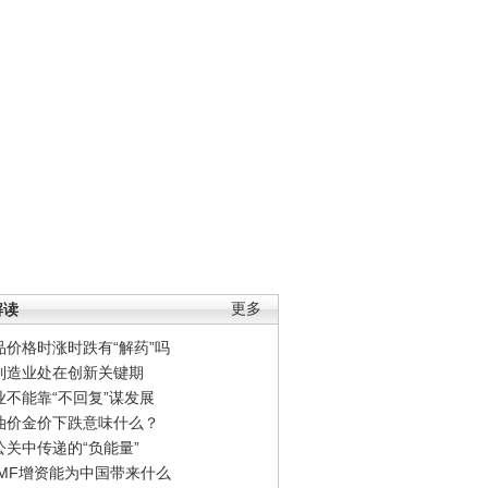
解读
更多
品价格时涨时跌有“解药”吗
制造业处在创新关键期
业不能靠“不回复”谋发展
油价金价下跌意味什么？
公关中传递的“负能量”
IMF增资能为中国带来什么