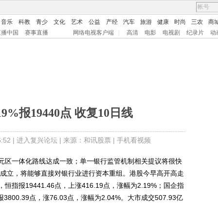
音乐
科教
青少
文化
艺术
公益
产经
汽车
旅游
健康
时尚
三农
商
直播中国
赛事直播
网络电视客户端
|
高清
电影
电视剧
纪录片
动
9%报19440点 收复10日线
52 |
进入复兴论坛
| 来源：和讯股票 |
手机看视频
区一体化路线达成一致；单一银行监管机制相关提议将很快
SM成立，将能够直接对银行业进行资本重组。港股今早高开高走
报19441.46点，上涨416.19点，涨幅为2.19%；国企指
3800.39点，涨76.03点，涨幅为2.04%。大市成交507.93亿