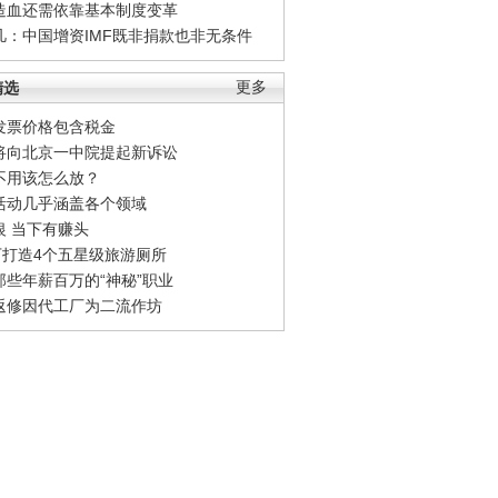
造血还需依靠基本制度变革
凡：中国增资IMF既非捐款也非无条件
精选
更多
发票价格包含税金
将向北京一中院提起新诉讼
不用该怎么放？
活动几乎涵盖各个领域
银 当下有赚头
0万打造4个五星级旅游厕所
那些年薪百万的“神秘”职业
返修因代工厂为二流作坊