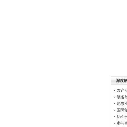
深度
农产
装备
彩票
国际
奶企
参与