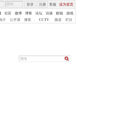
登录
注册
客服
设为首页
城
社区
微博
博客
论坛
访谈
邮箱
游戏
画片
公开课
播客
|
CCTV
频道
栏目