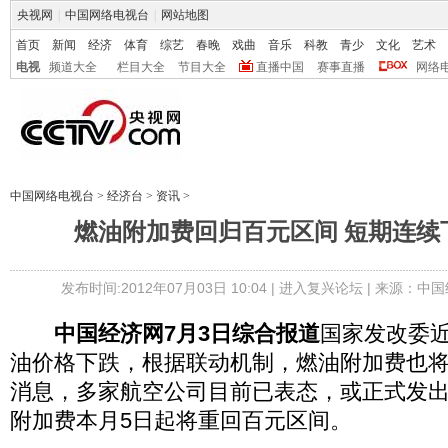
央视网
|
中国网络电视台
|
网站地图
首页
新闻
经济
体育
综艺
春晚
戏曲
音乐
科教
青少
文化
艺术
电视
频道大全
栏目大全
节目大全
直播中国
赛事直播
网络
中国网络电视台
>
经济台
>
资讯
>
燃油附加费回归百元区间 短期连续
发布时间:2012年07月03日 10:04 |
进入复兴论坛
| 来源：中国
中国经济网7月3日综合报道
国家发改委近
油价格下跌，根据联动机制，燃油附加费也
消息，多家航空公司目前已表态，或正式发
附加费本月5日起将重回百元区间。