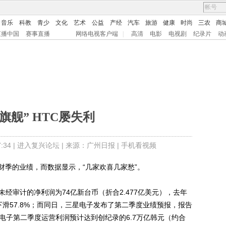
音乐
科教
青少
文化
艺术
公益
产经
汽车
旅游
健康
时尚
三农
商
直播中国
赛事直播
网络电视客户端
|
高清
电影
电视剧
纪录片
动
旗舰” HTC屡失利
34 |
进入复兴论坛
| 来源：广州日报 |
手机看视频
季的业绩，而数据显示，“几家欢喜几家愁”。
审计的净利润为74亿新台币（折合2.477亿美元），去年
比下滑57.8%；而同日，三星电子发布了第二季度业绩预报，报告
星电子第二季度运营利润预计达到创纪录的6.7万亿韩元（约合