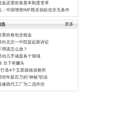
造血还需依靠基本制度变革
凡：中国增资IMF既非捐款也非无条件
精选
更多
发票价格包含税金
将向北京一中院提起新诉讼
不用该怎么放？
活动几乎涵盖各个领域
银 当下有赚头
0万打造4个五星级旅游厕所
那些年薪百万的“神秘”职业
返修因代工厂为二流作坊