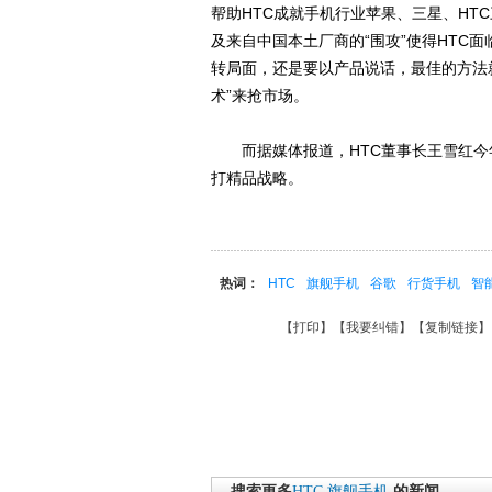
帮助HTC成就手机行业苹果、三星、HT
及来自中国本土厂商的“围攻”使得HTC面
转局面，还是要以产品说话，最佳的方法
术”来抢市场。
而据媒体报道，HTC董事长王雪红今年
打精品战略。
热词：
HTC
旗舰手机
谷歌
行货手机
智
【
打印
】【
我要纠错
】【
复制链接
】
搜索更多
HTC
旗舰手机
的新闻