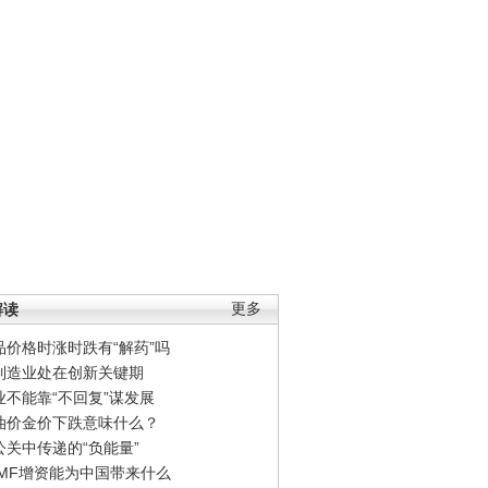
解读
更多
品价格时涨时跌有“解药”吗
制造业处在创新关键期
业不能靠“不回复”谋发展
油价金价下跌意味什么？
公关中传递的“负能量”
IMF增资能为中国带来什么