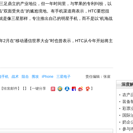
C三足鼎立的产业地位，但一年时间里，与苹果的专利纠纷，以
临“双面受夹击”的尴尬境地。有手机渠道商表示，HTC要想扭
就是像三星那样，专注推出自己的明星手机，而不是以“机海战
2月在“移动通信世界大会”时也曾表示，HTC从今年开始将主
能手机
战术
阻击
围攻
iPhone
三星电子
责任编辑：张崖
深度
【
转发邮件
】【
】
【一键分享
】
农产
装备
彩票
国际
奶企
参与