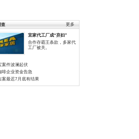
调查
更多
宜家代工厂成“弃妇”
合作存霸王条款，多家代
工厂被关。
宝案件波澜起伏
咖啡企业资金告急
吉案最迟7月底有结果