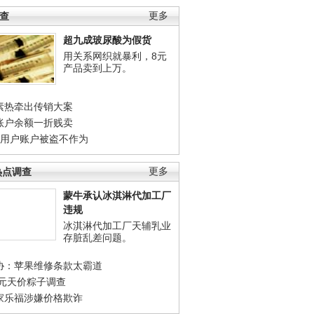
调查
更多
超九成玻尿酸为假货
用关系网织就暴利，8元
产品卖到上万。
素热牵出传销大案
账户余额一折贱卖
店用户账户被盗不作为
热点调查
更多
蒙牛承认冰淇淋代加工厂
违规
冰淇淋代加工厂天辅乳业
存脏乱差问题。
协：苹果维修条款太霸道
0元天价粽子调查
家乐福涉嫌价格欺诈