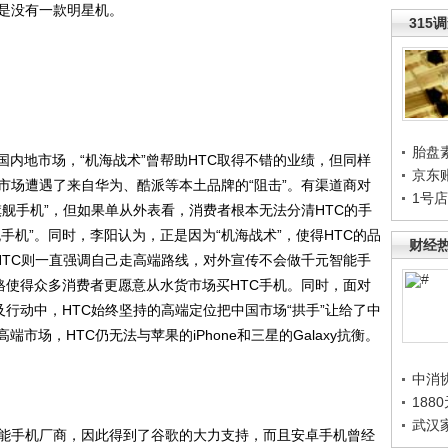
就是没有一款明星机。
315
胎盘
地市场，“机海战术”曾帮助HTC取得不错的业绩，但同样
京东
市场遭遇了来自华为、酷派等本土品牌的“阻击”。有渠道商对
1号
旗舰手机”，但如果单从外表看，消费者根本无法分清HTC的手
手机”。同时，李阳认为，正是因为“机海战术”，使得HTC的品
财经
HTC则一直强调自己走高端路线，对外宣传不会做千元智能手
格使得众多消费者更愿意从水货市场买HTC手机。同时，面对
及行动中，HTC始终坚持的高端定位把中国市场“拱手”让给了中
市场，HTC仍无法与苹果的iPhone和三星的Galaxy抗衡。
中消
188
武汉
能手机厂商，因此得到了谷歌的大力支持，而且安卓手机曾经