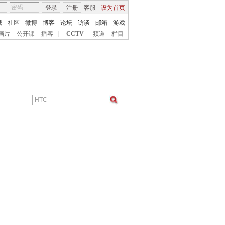
登录
注册
客服
设为首页
城
社区
微博
博客
论坛
访谈
邮箱
游戏
画片
公开课
播客
|
CCTV
频道
栏目