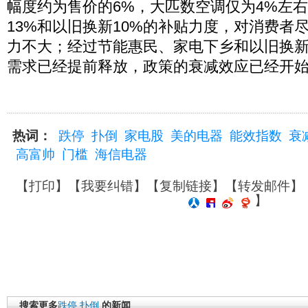
幅度约为售价的6%，大匹数空调仅为4%左
13%和以旧换新10%的补贴力度，对消费者
力不大；经过节能惠民、家电下乡和以旧换
需求已经提前释放，政策的衰减效应已经开始
热词：
跌停
扑倒
家电股
美的电器
能效指数
衰
高富帅
门槛
海信电器
【
打印
】【
我要纠错
】【
复制链接
】【
转发邮件
】
】
搜索更多
跌停
扑倒
的新闻