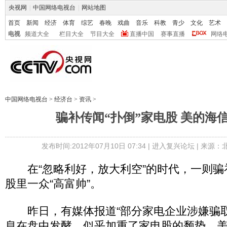
央视网
|
中国网络电视台
|
网站地图
首页
新闻
经济
体育
综艺
春晚
戏曲
音乐
科教
青少
文化
艺术
电视
频道大全
栏目大全
节目大全
直播中国
赛事直播
网络
中国网络电视台
>
经济台
>
资讯
>
骗补传闻“扑倒”家电股 美的海
发布时间:2012年07月10日 07:34 |
进入复兴论坛
| 来源：
在“忽略利好，放大利空”的时代，一则骗
股里一众“高富帅”。
昨日，有媒体报道“部分家电企业涉嫌骗取
息在盘中发酵，似乎加重了家电股的颓势。