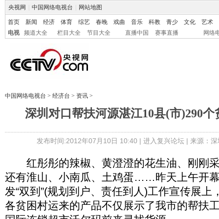
央视网
|
中国网络电视台
|
网站地图
首页
新闻
经济
体育
综艺
春晚
戏曲
音乐
科教
青少
文化
艺术
电视
频道大全
栏目大全
节目大全
直播中国
赛事直播
网络
中国网络电视台
>
经济台
>
资讯
>
深圳对口帮扶河源湛江10县(市)290
发布时间:2012年07月10日 10:40 |
进入复兴论坛
| 来源：深
红彤彤的辣椒、黄澄澄的花生油、刚刚采
还有淮山、小南瓜、土鸡蛋……昨天上午开
发“双到”(规划到户、责任到人)工作宣传展
各贫困村运来的产品不仅展示了我市的帮扶