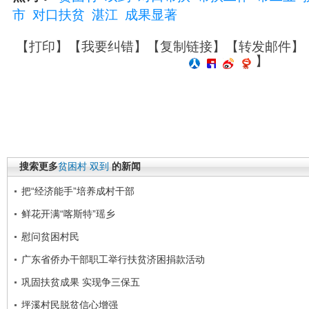
市
对口扶贫
湛江
成果显著
【
打印
】【
我要纠错
】【
复制链接
】【
转发邮件
】
】
搜索更多
贫困村
双到
的新闻
把“经济能手”培养成村干部
鲜花开满“喀斯特”瑶乡
慰问贫困村民
广东省侨办干部职工举行扶贫济困捐款活动
巩固扶贫成果 实现争三保五
坪溪村民脱贫信心增强