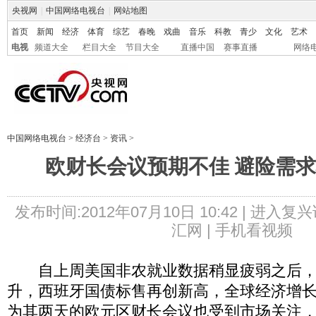
央视网
|
中国网络电视台
|
网站地图
首页
新闻
经济
体育
综艺
春晚
戏曲
音乐
科教
青少
文化
艺术
电视
频道大全
栏目大全
节目大全
直播中国
赛事直播
网络
中国网络电视台
>
经济台
>
资讯
>
欧财长会议预期不佳 避险需
发布时间:2012年07月10日 10:42 |
进入复兴
汇网 |
手机看视频
自上周美国非农就业数据稍显疲弱之后，
升，西班牙国债标售再创新高，全球经济增
为其两天的欧元区财长会议也受到市场关注