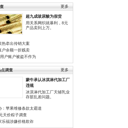
调查
更多
超九成玻尿酸为假货
用关系网织就暴利，8元
产品卖到上万。
素热牵出传销大案
账户余额一折贱卖
店用户账户被盗不作为
热点调查
更多
蒙牛承认冰淇淋代加工厂
违规
冰淇淋代加工厂天辅乳业
存脏乱差问题。
协：苹果维修条款太霸道
0元天价粽子调查
家乐福涉嫌价格欺诈