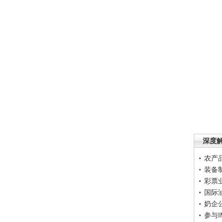
深度
农产
装备
彩票
国际
奶企
参与