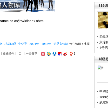
315
e.cn/jrrwk/index.shtml
胎盘
京东
险
总裁助理
中纪委
2004年
1988年
党委宣传部
责任编辑：张崖
1号
【
转发邮件
】【
】
【一键分享
】
财经
中消
188
武汉