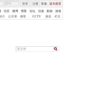
登录
注册
客服
设为首页
城
社区
微博
博客
论坛
访谈
邮箱
游戏
画片
公开课
播客
|
CCTV
频道
栏目