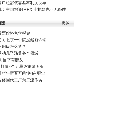
造血还需依靠基本制度变革
凡：中国增资IMF既非捐款也非无条件
精选
更多
发票价格包含税金
将向北京一中院提起新诉讼
不用该怎么放？
活动几乎涵盖各个领域
银 当下有赚头
0万打造4个五星级旅游厕所
那些年薪百万的“神秘”职业
返修因代工厂为二流作坊