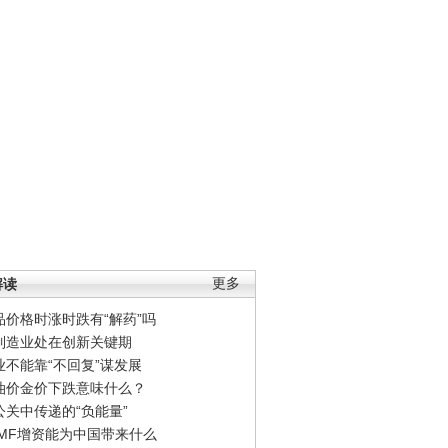
解读
更多
品价格时涨时跌有“解药”吗
制造业处在创新关键期
业不能靠“不回复”谋发展
油价金价下跌意味什么？
公关中传递的“负能量”
IMF增资能为中国带来什么