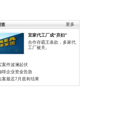
调查
更多
宜家代工厂成“弃妇”
合作存霸王条款，多家代
工厂被关。
宝案件波澜起伏
咖啡企业资金告急
吉案最迟7月底有结果