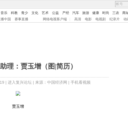
音乐
科教
青少
文化
艺术
公益
产经
汽车
旅游
健康
时尚
三农
商
直播中国
赛事直播
网络电视客户端
|
高清
电影
电视剧
纪录片
动
助理：贾玉增（图|简历）
9 |
进入复兴论坛
| 来源：中国经济网 |
手机看视频
贾玉增