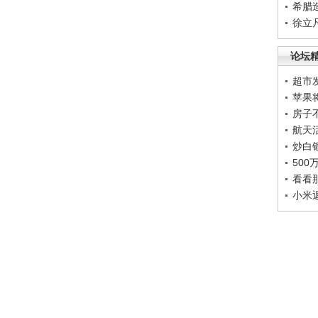
希腊
徐立
论坛
超市
苹果
房子
航天
炒白
50
看看
小米