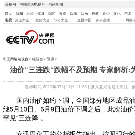
央视网
|
中国网络电视台
|
网站地图
首页
新闻
经济
体育
综艺
春晚
戏曲
音乐
科教
青少
文化
艺术
电视
频道大全
栏目大全
节目大全
直播中国
赛事直播
网络
中国网络电视台
>
经济台
>
资讯
>
油价"三连跌"跌幅不及预期 专家解析
发布时间:2012年07月11日 11:33 |
进入复兴论坛
| 来源：
国内油价如约下调，全国部分地区成品油
继5月10日、6月9日油价下调之后，此次油
罕见“三连降”。
安讯思化工的分析报告指出，按照现行的