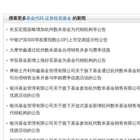
搜索更多
基金代码
证券投资基金
的新闻
长安宏观策略增加杭州数米基金为代销机构等公告
中银沪深300等权重指数(LOF)上市交易提示性公告
大摩华鑫通过杭州数米基金办理销售并参与费率优惠
华安基金新增上海好买基金为基金代销机构的公告
摩根士丹利华鑫基金管理有限公司关于旗下基金通过杭州数米基金
司办理销售业务并参与申购费率优惠活动的公告
银河基金管理有限公司关于旗下基金参加杭州数米基金销售有限公
优惠活动的公告
银河基金管理有限公司关于旗下开放式基金新增杭州数米基金销售
代销机构的公告
银河基金管理有限公司关于旗下基金参加杭州数米基金销售有限公
优惠活动的公告