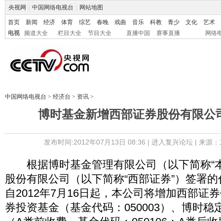
央视网
|
中国网络电视台
|
网站地图
首页
新闻
经济
体育
综艺
春晚
戏曲
音乐
科教
青少
文化
艺术
电视
频道大全
栏目大全
节目大全
直播中国
赛事直播
网络
中国网络电视台
>
经济台
>
资讯
>
博时基金新增西部证券股份有限公
发布时间:2012年07月13日 08:36 |
进入复兴论坛
| 来源：
根据博时基金管理有限公司（以下简称“本
股份有限公司（以下简称“西部证券”）签署
自2012年7月16日起，本公司将增加西部证
券投资基金（基金代码：050003）、博时