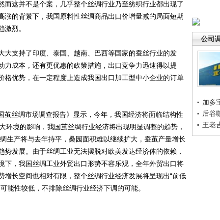
然而这并不是个案，几乎整个丝绸行业乃至纺织行业都出现了
高涨的背景下，我国原料性丝绸商品出口价增量减的局面短期
趋激烈。
公司
大支持了印度、泰国、越南、巴西等国家的蚕丝行业的发
动力成本，还有更优惠的政策措施，出口竞争力迅速得以提
价格优势，在一定程度上造成我国出口加工型中小企业的订单
加多
后谷
中国茧丝绸市场调查报告》显示，今年，我国经济将面临结构性
王老
外大环境的影响，我国茧丝绸行业经济将出现明显调整的趋势，
茧丝绸生产将与去年持平，桑园面积难以继续扩大，蚕茧产量增长
趋势发展。由于丝绸工业无法摆脱对欧美发达经济体的依赖，
境下，我国丝绸工业外贸出口形势不容乐观，全年外贸出口将
费增长空间也相对有限，整个丝绸行业经济发展将呈现出“前低
的可能性较低，不排除丝绸行业经济下调的可能。