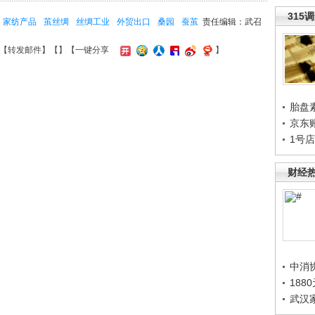
315
家纺产品
茧丝绸
丝绸工业
外贸出口
桑园
蚕茧
责任编辑：武召
【
转发邮件
】【
】
【一键分享
】
胎盘
京东
1号
财经
中消
188
武汉