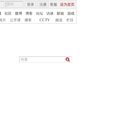
登录
注册
客服
设为首页
城
社区
微博
博客
论坛
访谈
邮箱
游戏
画片
公开课
播客
|
CCTV
频道
栏目