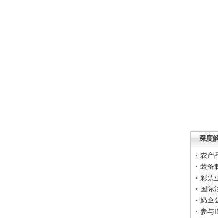
深度
农产
装备
彩票
国际
奶企
参与