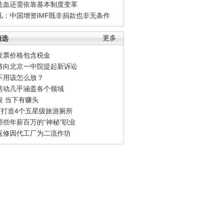
造血还需依靠基本制度变革
凡：中国增资IMF既非捐款也非无条件
精选
更多
发票价格包含税金
将向北京一中院提起新诉讼
不用该怎么放？
活动几乎涵盖各个领域
银 当下有赚头
0万打造4个五星级旅游厕所
那些年薪百万的“神秘”职业
返修因代工厂为二流作坊