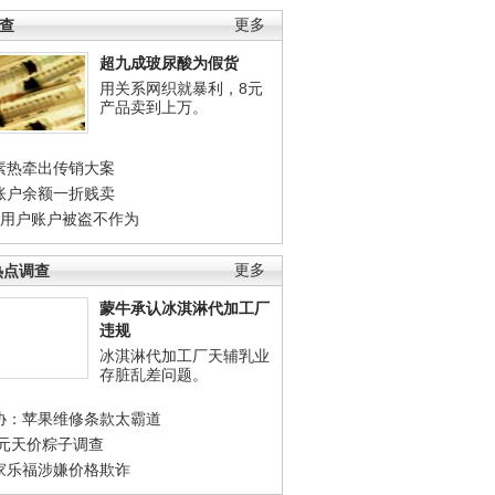
调查
更多
超九成玻尿酸为假货
用关系网织就暴利，8元
产品卖到上万。
素热牵出传销大案
账户余额一折贱卖
店用户账户被盗不作为
热点调查
更多
蒙牛承认冰淇淋代加工厂
违规
冰淇淋代加工厂天辅乳业
存脏乱差问题。
协：苹果维修条款太霸道
0元天价粽子调查
家乐福涉嫌价格欺诈