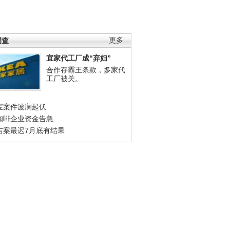
调查
更多
宜家代工厂成“弃妇”
合作存霸王条款，多家代
工厂被关。
宝案件波澜起伏
咖啡企业资金告急
吉案最迟7月底有结果