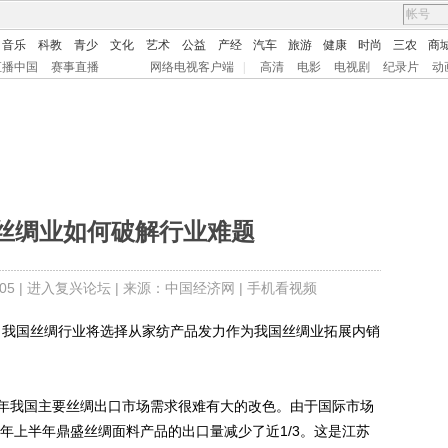
音乐
科教
青少
文化
艺术
公益
产经
汽车
旅游
健康
时尚
三农
商
直播中国
赛事直播
网络电视客户端
|
高清
电影
电视剧
纪录片
动
丝绸业如何破解行业难题
5 |
进入复兴论坛
| 来源：中国经济网 |
手机看视频
，我国丝绸行业将选择从家纺产品发力作为我国丝绸业拓展内销
我国主要丝绸出口市场需求很难有大的改色。由于国际市场
2年上半年鼎盛丝绸面料产品的出口量减少了近1/3。这是江苏