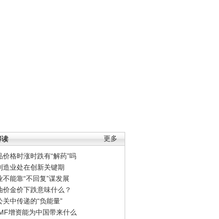
解读
更多
品价格时涨时跌有“解药”吗
制造业处在创新关键期
业不能靠“不回复”谋发展
油价金价下跌意味什么？
公关中传递的“负能量”
IMF增资能为中国带来什么