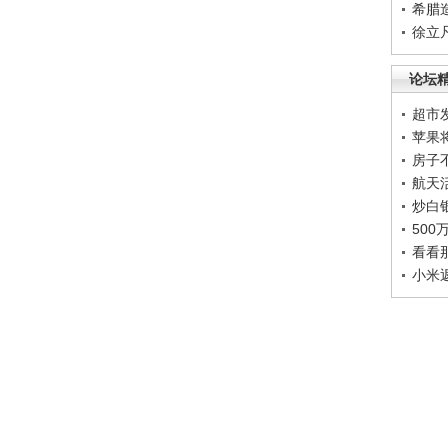
希腊
徐立
论坛
超市
苹果
房子
航天
炒白
50
看看
小米