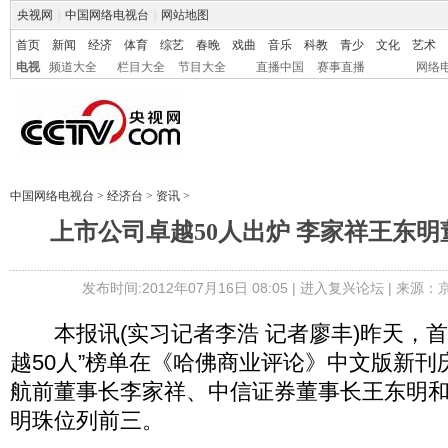
央视网
|
中国网络电视台
|
网站地图
首页
新闻
经济
体育
综艺
春晚
戏曲
音乐
科教
青少
文化
艺术
电视
频道大全
栏目大全
节目大全
直播中国
赛事直播
网络
中国网络电视台
>
经济台
>
资讯
>
上市公司卓越50人出炉 李家祥王东
发布时间:2012年07月16日 08:05 |
进入复兴论坛
| 来源：
本报讯(实习记者李浩 记者廖丰)昨天，首
越50人”榜单在《哈佛商业评论》中文版新刊
航前董事长李家祥、中信证券董事长王东明
明珠位列前三。