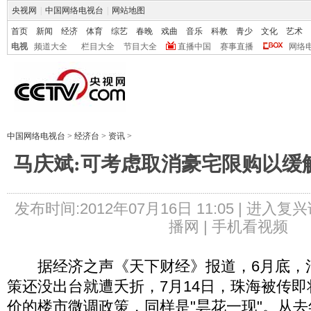
央视网
|
中国网络电视台
|
网站地图
首页
新闻
经济
体育
综艺
春晚
戏曲
音乐
科教
青少
文化
艺术
电视
频道大全
栏目大全
节目大全
直播中国
赛事直播
网络
中国网络电视台
>
经济台
>
资讯
>
马庆斌:可考虑取消豪宅限购以缓
发布时间:2012年07月16日 11:05 |
进入复兴
播网 |
手机看视频
据经济之声《天下财经》报道，6月底，
策还没出台就遭夭折，7月14日，珠海被传
价的楼市微调政策，同样是"昙花一现"。从