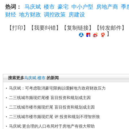
热词：
马庆斌
楼市
豪宅
中小户型
房地产商
季
财经
地方财政
调控政策
房建设
【
打印
】【
我要纠错
】【
复制链接
】【
转发邮件
】
】
搜索更多
马庆斌
楼市
的新闻
马庆斌：可考虑取消豪宅限购以缓解地方政府财政压力
二三线城市频现烂尾楼 盲目投资和规划成主因
二三线城市楼市频现烂尾 盲目投资和规划成主因
二三线城市楼市频现烂尾 评:投资和规划不理智所致
马庆斌:更合理的人口布局对于房地产有很大帮助