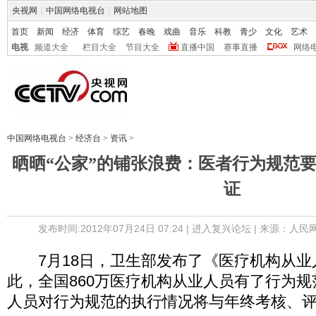
央视网
|
中国网络电视台
|
网站地图
首页
新闻
经济
体育
综艺
春晚
戏曲
音乐
科教
青少
文化
艺术
电视
频道大全
栏目大全
节目大全
直播中国
赛事直播
网络
中国网络电视台
>
经济台
>
资讯
>
晒晒“公家”的铺张浪费：医者行为规范
证
发布时间:2012年07月24日 07:24 |
进入复兴论坛
| 来源：人民
7月18日，卫生部发布了《医疗机构从业
此，全国860万医疗机构从业人员有了行为
人员对行为规范的执行情况将与年终考核、