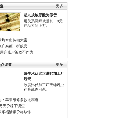
调查
更多
超九成玻尿酸为假货
用关系网织就暴利，8元
产品卖到上万。
素热牵出传销大案
账户余额一折贱卖
店用户账户被盗不作为
热点调查
更多
蒙牛承认冰淇淋代加工厂
违规
冰淇淋代加工厂天辅乳业
存脏乱差问题。
协：苹果维修条款太霸道
0元天价粽子调查
家乐福涉嫌价格欺诈