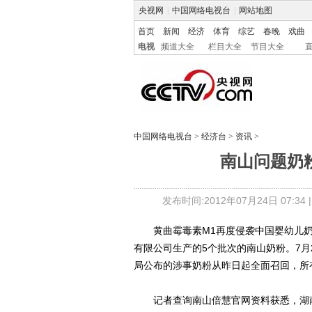
央视网
|
中国网络电视台
|
网站地图
首页
新闻
经济
体育
综艺
春晚
戏曲
电视
频道大全
栏目大全
节目大全
中国网络电视台
>
经济台
>
资讯
>
南山问题奶粉
发布时间:2012年07月24日 07:34 
黄曲霉毒素M1再度侵袭中国婴幼儿奶
有限公司生产的5个批次的南山奶粉。7
局公布的涉事奶粉从昨日起全面召回，所
记者查询南山倍慧官网资料获悉，湖南