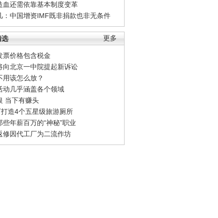
造血还需依靠基本制度变革
凡：中国增资IMF既非捐款也非无条件
精选
更多
发票价格包含税金
将向北京一中院提起新诉讼
不用该怎么放？
活动几乎涵盖各个领域
银 当下有赚头
0万打造4个五星级旅游厕所
那些年薪百万的“神秘”职业
返修因代工厂为二流作坊