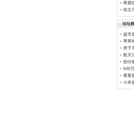
希腊
徐立
论坛
超市
苹果
房子
航天
炒白
50
看看
小米