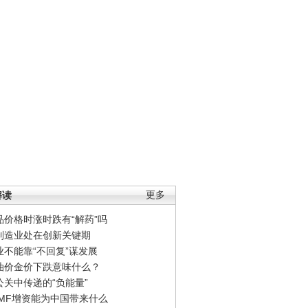
解读
更多
品价格时涨时跌有“解药”吗
制造业处在创新关键期
业不能靠“不回复”谋发展
油价金价下跌意味什么？
公关中传递的“负能量”
IMF增资能为中国带来什么