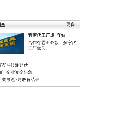
调查
更多
宜家代工厂成“弃妇”
合作存霸王条款，多家代
工厂被关。
宝案件波澜起伏
咖啡企业资金告急
吉案最迟7月底有结果