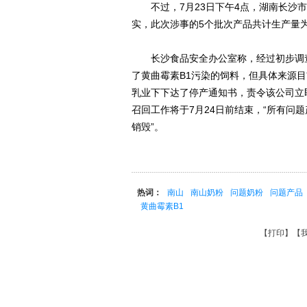
不过，7月23日下午4点，湖南长沙市
实，此次涉事的5个批次产品共计生产量为3
长沙食品安全办公室称，经过初步调查
了黄曲霉素B1污染的饲料，但具体来源
乳业下下达了停产通知书，责令该公司立
召回工作将于7月24日前结束，“所有问
销毁”。
热词：
南山
南山奶粉
问题奶粉
问题产品
黄曲霉素B1
【
打印
】【