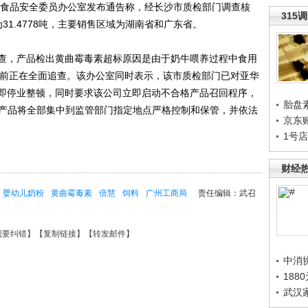
食品安全委员办公室发布通告称，经长沙市质检部门调查核
315
1.4778吨，主要销售区域为湖南省和广东省。
，产品检出黄曲霉毒素超标原因是由于奶牛喂养过程中食用
目前正在全面追查。该办公室同时表示，该市质检部门已对亚华
即停业整顿，同时要求该公司立即启动不合格产品召回程序，
胎盘
题产品将全部集中到监管部门指定地点严格控制和保管，并依法
京东
1号
财经
婴幼儿奶粉
黄曲霉毒素
倍慧
饲料
广州工商局
责任编辑：武召
我要纠错
】【
复制链接
】【
转发邮件
】
中消
188
武汉