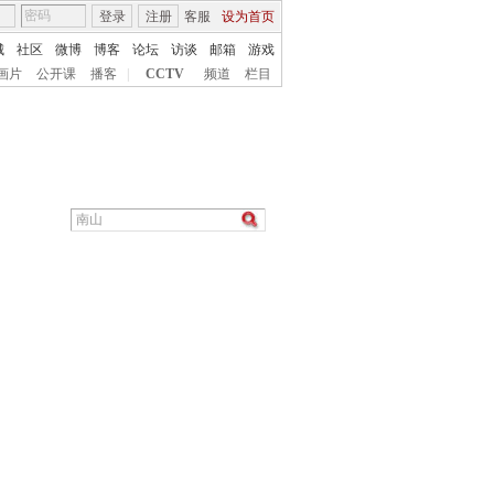
登录
注册
客服
设为首页
城
社区
微博
博客
论坛
访谈
邮箱
游戏
画片
公开课
播客
|
CCTV
频道
栏目