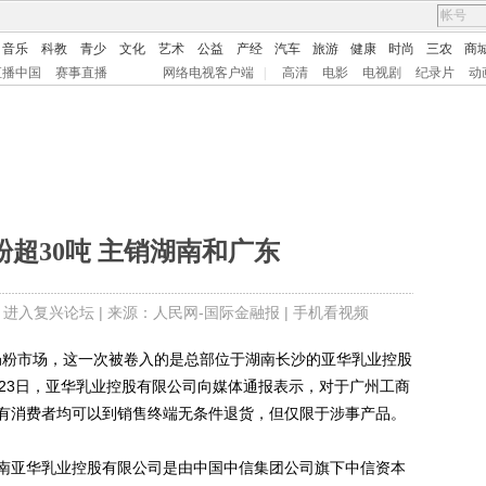
音乐
科教
青少
文化
艺术
公益
产经
汽车
旅游
健康
时尚
三农
商
直播中国
赛事直播
网络电视客户端
|
高清
电影
电视剧
纪录片
动
超30吨 主销湖南和广东
|
进入复兴论坛
| 来源：人民网-国际金融报 |
手机看视频
粉市场，这一次被卷入的是总部位于湖南长沙的亚华乳业控股
月23日，亚华乳业控股有限公司向媒体通报表示，对于广州工商
有消费者均可以到销售终端无条件退货，但仅限于涉事产品。
亚华乳业控股有限公司是由中国中信集团公司旗下中信资本