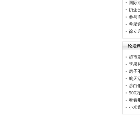
国际
奶企
参与
希腊
徐立
论坛
超市
苹果
房子
航天
炒白
50
看看
小米