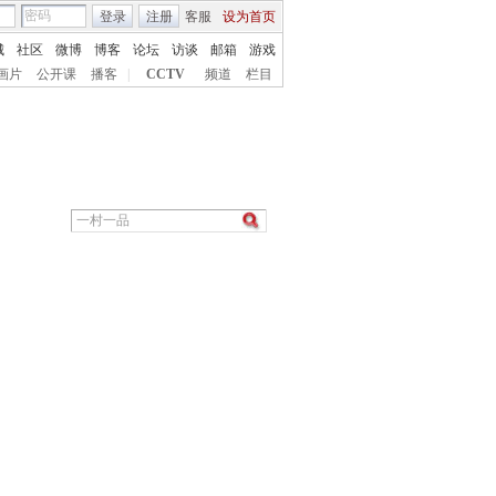
登录
注册
客服
设为首页
城
社区
微博
博客
论坛
访谈
邮箱
游戏
画片
公开课
播客
|
CCTV
频道
栏目