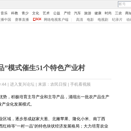
音乐
科教
青少
文化
艺术
公益
产经
汽车
旅游
健康
时尚
三农
商
直播中国
赛事直播
网络电视客户端
|
高清
电影
电视剧
纪录片
动
品”模式催生51个特色产业村
44 |
进入复兴论坛
| 来源：农民日报 |
手机看视频
势，积极培育主导产业和主导产品，涌现出一批农产品生产
业产业化发展模式。
区域，逐步形成赵家大葱、北撖苹果、隆化小米、南丁西
西红柿等“一村一品”的特色块状经济发展格局；大力培育农业