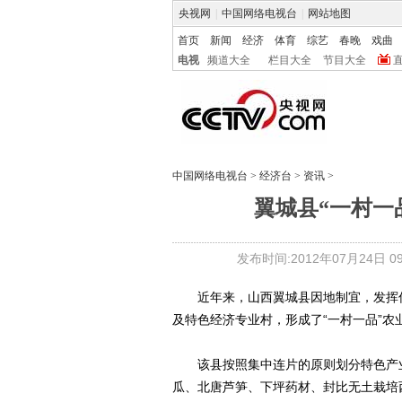
央视网
|
中国网络电视台
|
网站地图
首页
新闻
经济
体育
综艺
春晚
戏曲
电视
频道大全
栏目大全
节目大全
中国网络电视台
>
经济台
>
资讯
>
翼城县“一村一
发布时间:2012年07月24日 09:
近年来，山西翼城县因地制宜，发挥优
及特色经济专业村，形成了“一村一品”农
该县按照集中连片的原则划分特色产业
瓜、北唐芦笋、下坪药材、封比无土栽培