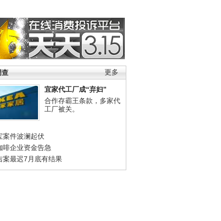
调查
更多
宜家代工厂成“弃妇”
合作存霸王条款，多家代
工厂被关。
宝案件波澜起伏
咖啡企业资金告急
吉案最迟7月底有结果