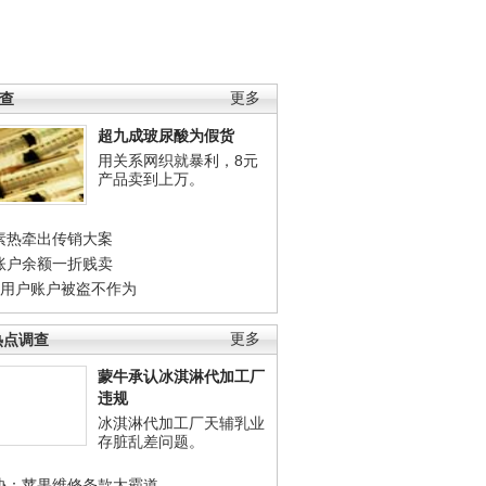
调查
更多
超九成玻尿酸为假货
用关系网织就暴利，8元
产品卖到上万。
素热牵出传销大案
账户余额一折贱卖
店用户账户被盗不作为
热点调查
更多
蒙牛承认冰淇淋代加工厂
违规
冰淇淋代加工厂天辅乳业
存脏乱差问题。
协：苹果维修条款太霸道