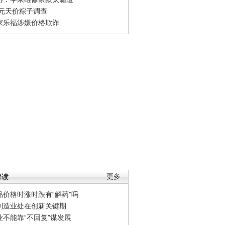
0元天价粽子调查
家乐福涉嫌价格欺诈
解读
更多
品价格时涨时跌有“解药”吗
制造业处在创新关键期
业不能靠“不回复”谋发展