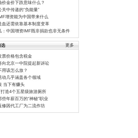
油价金价下跌意味什么？
公关中传递的“负能量”
IMF增资能为中国带来什么
造血还需依靠基本制度变革
凡：中国增资IMF既非捐款也非无条件
精选
更多
发票价格包含税金
将向北京一中院提起新诉讼
不用该怎么放？
活动几乎涵盖各个领域
银 当下有赚头
0万打造4个五星级旅游厕所
那些年薪百万的“神秘”职业
返修因代工厂为二流作坊