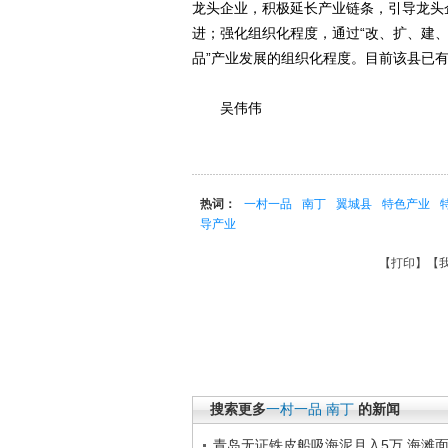
龙头企业，积极延长产业链条，引导龙头
进；强化组织化程度，通过“改、扩、建、
品”产业发展的组织化程度。目前该县已有
吴伟伟
热词：
一村一品
南丁
翼城县
特色产业
导产业
【
打印
】【
搜索更多
一村一品
南丁
的新闻
青岛无证铁皮船吸海泥月入5万 海滩