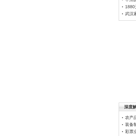
188
武汉
深度
农产
装备
彩票