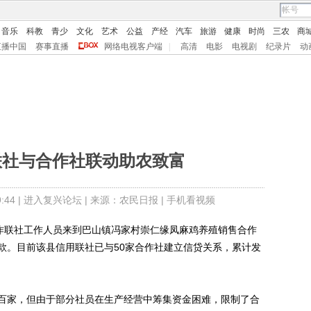
音乐
科教
青少
文化
艺术
公益
产经
汽车
旅游
健康
时尚
三农
商
直播中国
赛事直播
网络电视客户端
|
高清
电影
电视剧
纪录片
动
联社与合作社联动助农致富
44 |
进入复兴论坛
| 来源：农民日报 |
手机看视频
作联社工作人员来到巴山镇冯家村崇仁缘凤麻鸡养殖销售合作
款。目前该县信用联社已与50家合作社建立信贷关系，累计发
家，但由于部分社员在生产经营中筹集资金困难，限制了合