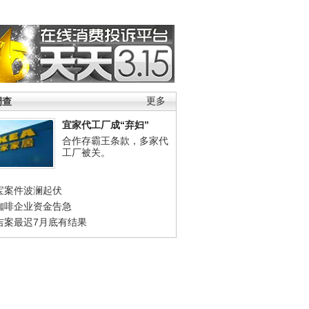
调查
更多
宜家代工厂成“弃妇”
合作存霸王条款，多家代
工厂被关。
宝案件波澜起伏
咖啡企业资金告急
吉案最迟7月底有结果