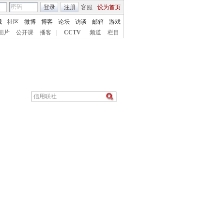
登录
注册
客服
设为首页
城
社区
微博
博客
论坛
访谈
邮箱
游戏
画片
公开课
播客
|
CCTV
频道
栏目