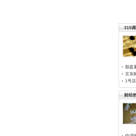
315
胎盘
京东
1号
财经
中消