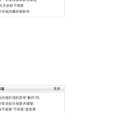
0元天价粽子调查
家乐福涉嫌价格欺诈
解读
更多
品价格时涨时跌有“解药”吗
制造业处在创新关键期
业不能靠“不回复”谋发展