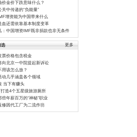
油价金价下跌意味什么？
公关中传递的“负能量”
IMF增资能为中国带来什么
造血还需依靠基本制度变革
凡：中国增资IMF既非捐款也非无条件
精选
更多
发票价格包含税金
将向北京一中院提起新诉讼
不用该怎么放？
活动几乎涵盖各个领域
银 当下有赚头
0万打造4个五星级旅游厕所
那些年薪百万的“神秘”职业
返修因代工厂为二流作坊