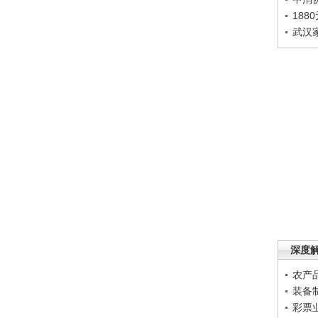
188
武汉
深度
农产
装备
彩票