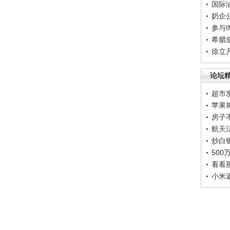
国际
奶企
参与
希腊
徐立
论坛
超市
苹果
房子
航天
炒白
50
看看
小米