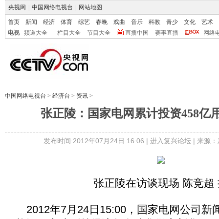
央视网
|
中国网络电视台
|
网站地图
首页
新闻
经济
体育
综艺
春晚
戏曲
音乐
科教
青少
文化
艺术
电视
频道大全
栏目大全
节目大全
直播中国
赛事直播
网络
中国网络电视台
>
经济台
>
资讯
>
张正陵：国家电网累计投资458亿
发布时间:2012年07月24日 16:06 |
进入复兴论坛
| 来源：
张正陵在访谈现场 陈竞超 
2012年7月24日15:00，国家电网公司