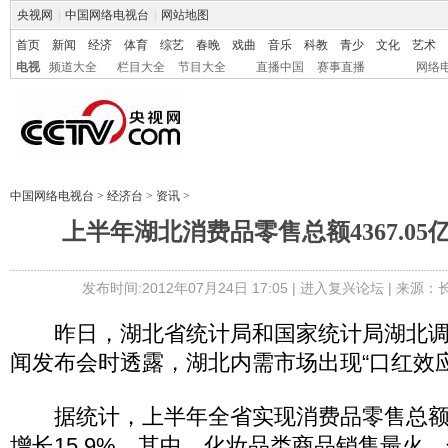
央视网
|
中国网络电视台
|
网站地图
首页
新闻
经济
体育
综艺
春晚
戏曲
音乐
科教
青少
文化
艺术
电视
频道大全
栏目大全
节目大全
直播中国
赛事直播
网络
中国网络电视台
>
经济台
>
资讯
>
上半年湖北消费品零售总额4367.05亿
发布时间:2012年07月24日 17:05 |
进入复兴论坛
| 来源：
昨日，湖北省统计局和国家统计局湖北调
闻发布会时透露，湖北内需市场出现“口红效应
据统计，上半年全省实现消费品零售总额43
增长15.9%。其中，化妆品类商品销售最火