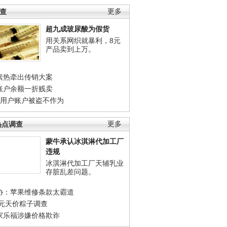
调查
更多
超九成玻尿酸为假货
用关系网织就暴利，8元
产品卖到上万。
素热牵出传销大案
账户余额一折贱卖
店用户账户被盗不作为
热点调查
更多
蒙牛承认冰淇淋代加工厂
违规
冰淇淋代加工厂天辅乳业
存脏乱差问题。
协：苹果维修条款太霸道
0元天价粽子调查
家乐福涉嫌价格欺诈