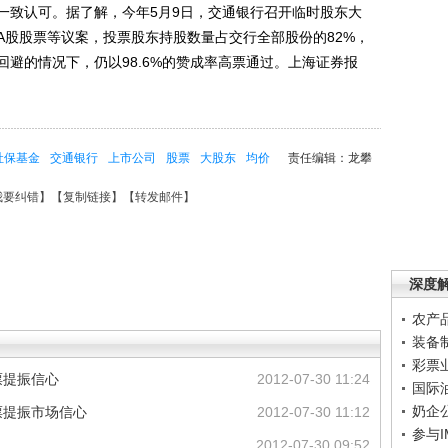
致认可。据了解，今年5月9日，交通银行召开临时股东大
A股股票等议案，投票股东持股数量占交行全部股份的82%，
避的情况下，仍以98.6%的赞成率高票通过。上海证券报
社保基金
交通银行
上市公司
股票
大股东
均价
责任编辑：龙攀
我要纠错
】【
复制链接
】【
转发邮件
】
深度
农产
装备
彩票
票提振信心
2012-07-30 11:24
国际
奶企
票提振市场信心
2012-07-30 11:12
参与
2012-07-30 09:52