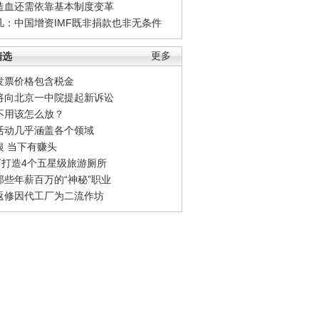
造血还需依靠基本制度变革
凡：中国增资IMF既非捐款也非无条件
精选
更多
发票价格包含税金
将向北京一中院提起新诉讼
不用该怎么放？
活动几乎涵盖各个领域
银 当下有赚头
0万打造4个五星级旅游厕所
那些年薪百万的“神秘”职业
返修因代工厂为二流作坊