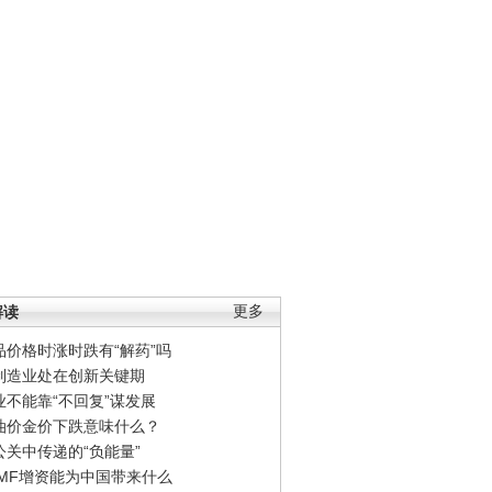
解读
更多
品价格时涨时跌有“解药”吗
制造业处在创新关键期
业不能靠“不回复”谋发展
油价金价下跌意味什么？
公关中传递的“负能量”
IMF增资能为中国带来什么