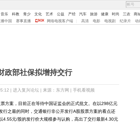
音乐
科教
青少
文化
艺术
公益
产经
汽车
旅游
健康
时尚
三农
商
直播中国
赛事直播
网络电视客户端
|
高清
电影
电视剧
纪录片
动
/股财政部社保拟增持交行
:12 |
进入复兴论坛
| 来源：东方网 |
手机看视频
股票方案，目前正在等待中国证监会的正式批文。在以298亿元
发行之最的同时，交通银行非公开发行A股股票方案的看点还
.55元/股的发行价大规模参与认购，高出了交行最新4.30元