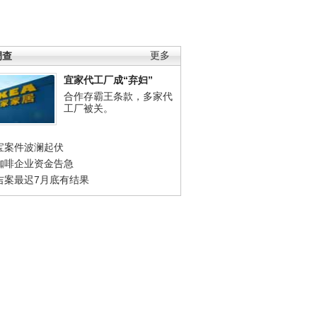
调查
更多
宜家代工厂成“弃妇”
合作存霸王条款，多家代
工厂被关。
宝案件波澜起伏
咖啡企业资金告急
吉案最迟7月底有结果