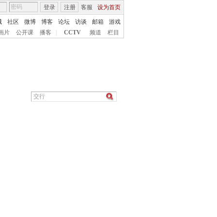
登录
注册
客服
设为首页
城
社区
微博
博客
论坛
访谈
邮箱
游戏
画片
公开课
播客
|
CCTV
频道
栏目