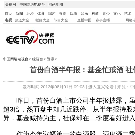
央视网
|
中国网络电视台
|
网站地图
首页
新闻
经济
体育
综艺
春晚
戏曲
音乐
科教
青少
文化
艺术
电视
频道大全
栏目大全
节目大全
直播中国
赛事直播
网络
中国网络电视台
>
经济台
>
资讯
>
首份白酒半年报：基金忙戒酒 社
发布时间:2012年08月01日 09:08 |
进入复兴论坛
| 来源：中
昨日，首份白酒上市公司半年报披露，虽
超3倍，然而盘中却几近跌停。从半年报持股
异，基金减持为主，社保却在二季度看好进
作为今年涨幅第一的白酒股，酒鬼酒二季