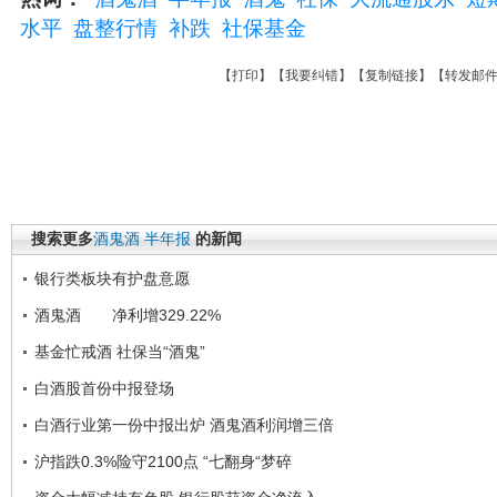
水平
盘整行情
补跌
社保基金
【
打印
】【
我要纠错
】【
复制链接
】【
转发邮
搜索更多
酒鬼酒
半年报
的新闻
银行类板块有护盘意愿
酒鬼酒 净利增329.22%
基金忙戒酒 社保当“酒鬼”
白酒股首份中报登场
白酒行业第一份中报出炉 酒鬼酒利润增三倍
沪指跌0.3%险守2100点 “七翻身“梦碎