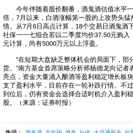
今年伴随着股价翻番，酒鬼酒估值水平一路
倍，7月以来，白酒涨幅第一股的上攻势头猛
情。从7月6日高点计算，18个交易日酒鬼酒下跌
社保一一七组合若以二季度均价37.50元购入，
元计算，尚有5000万元以上浮盈。
“在短期大盘缺乏整体机会的局面下，部
货。”南方基金首席策略分析师杨德龙向记者
亮点，资金大量涌入酿酒等盈利稳定增长板
支了盈利水平，目前存在一轮补跌行情。不
到位后，仍有资金会选择合适时机介入盈利
股。（来源：证券时报）
热词：
酒鬼酒
半年报
酒鬼
社保
大流通股东
短