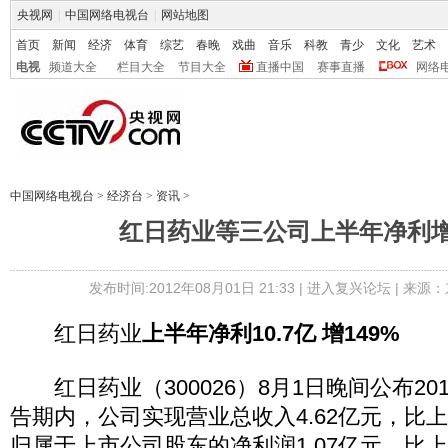
央视网
|
中国网络电视台
|
网站地图
首页
新闻
经济
体育
综艺
春晚
戏曲
音乐
科教
青少
文化
艺术
电视
频道大全
栏目大全
节目大全
直播中国
赛事直播
网络
中国网络电视台
>
经济台
>
资讯
>
红日药业等三公司上半年净利增
发布时间:2012年08月01日 21:33 |
进入复兴论坛
| 来源：
红日药业
上半年净利10.7亿 增149%
红日药业（300026）8月1日晚间公布20
告期内，公司实现营业总收入4.62亿元，比上年
归属于上市公司股东的净利润1.07亿元，比上年