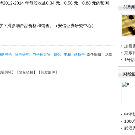
2014 年每股收益0.34 元、0.56 元、0.88 元的预测
315
下滑影响产品价格和销售。（安信证券研究中心）
胎盘
京东
战略整合
证券研究
电子废弃物
镍钴
电积
硬质合
责任编辑：龙攀
1号
我要纠错
】【
复制链接
】【
转发邮件
】
财经
中消
188
武汉