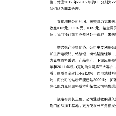
倍，对应2012 年-2015 年的PE 分别为
我们认为非常合理。
直接增厚公司利润。按照凯力克未来几年预
收益0.02元、0.04 元、0.05 元
位，我们预计凯力克盈利处于低谷，未来
增强钴产业链优势。公司主要利用钴废
矿生产电积钴、钴酸锂、镍钴锰酸锂等，
力克在原料采购、产品生产、下游应用领
年和2011 年凯力克均为公司第三大客户，
看，硬质合金占比不到10%，而电池材料领
吨，而公司的钴粉产能已达2000 吨，
降低凯力克的原料成本和拓宽公司销售渠
战略布局长三角。公司通过收购进入江
荆门的深加工基地，更方便在长三角拓展