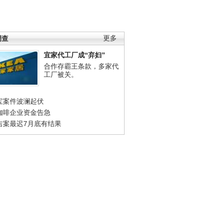
调查
更多
宜家代工厂成“弃妇”
合作存霸王条款，多家代
工厂被关。
宝案件波澜起伏
咖啡企业资金告急
吉案最迟7月底有结果