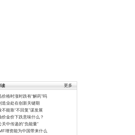
解读
更多
品价格时涨时跌有“解药”吗
制造业处在创新关键期
业不能靠“不回复”谋发展
油价金价下跌意味什么？
公关中传递的“负能量”
IMF增资能为中国带来什么