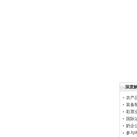
深度
农产
装备
彩票
国际
奶企
参与