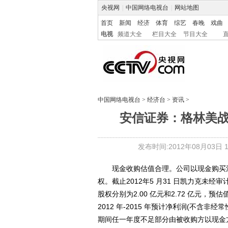
央视网
|
中国网络电视台
|
网站地图
首页
新闻
经济
体育
综艺
春晚
戏曲
电视
频道大全
栏目大全
节目大全
中国网络电视台
>
经济台
>
资讯
>
安信证券：格林美
发布时间:2012年08月03日 10
现金收购估值合理。公司以现金购买江苏
权。截止2012年5 月31 日凯力克未经审
股权分别为2.00 亿元和2.72 亿元，
2012 年-2015 年预计净利润(不含非经常
期间任一年度不足部分由被收购方以现金方