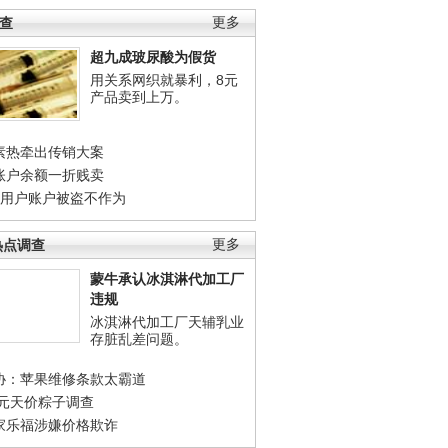
调查
更多
超九成玻尿酸为假货
用关系网织就暴利，8元
产品卖到上万。
素热牵出传销大案
账户余额一折贱卖
店用户账户被盗不作为
热点调查
更多
蒙牛承认冰淇淋代加工厂
违规
冰淇淋代加工厂天辅乳业
存脏乱差问题。
协：苹果维修条款太霸道
0元天价粽子调查
家乐福涉嫌价格欺诈