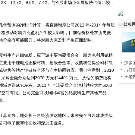
22.2X、12.7X、9.5X、7.4X。与A 股市场小金属板块估值比较，
公司
测的净利润计算，将直接增厚公司2012 年-2014 年每股
。钴金属价格波动对凯力克盈利产生较大影响，目前钴价格处在历史低
钴价格有可能回升，将对凯力克盈利产生正面影响。
料生产超细钴粉，应下游主要为硬质合金，凯力克利用钴精
主要用于锂电池正极材料、超级合金等。收购将使得公司和凯
加多
后谷
域销售等钴产业链各个环节产生协同效应。我们注意到，2010
王老
采购金额分别达到3070 万元和4401 万元。从钴的消费结构
域达到60%左右。2011 年全球硬质合金消耗钴粉大约6000
扩张空间有限。公司完全可以利用丰富的钴废料生产其他产品，
道。
苏泰兴，地处长三角经济发达地区，未来完全可以建成类似
公司电子废弃物回收和深加工业务。