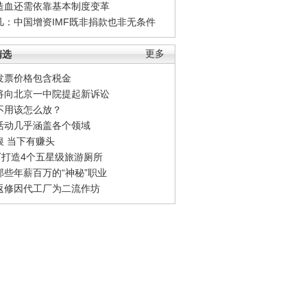
造血还需依靠基本制度变革
凡：中国增资IMF既非捐款也非无条件
精选
更多
发票价格包含税金
将向北京一中院提起新诉讼
不用该怎么放？
活动几乎涵盖各个领域
银 当下有赚头
0万打造4个五星级旅游厕所
那些年薪百万的“神秘”职业
返修因代工厂为二流作坊