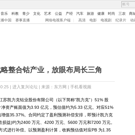
音乐
科教
青少
文化
艺术
公益
产经
汽车
旅游
健康
时尚
三农
商
直播中国
赛事直播
网络电视客户端
|
高清
电影
电视剧
纪录片
动
战略整合钴产业，放眼布局长三角
:25 |
进入复兴论坛
| 来源：东方网 |
手机看视频
凯力克钴业股份有限公司（以下简称“凯力克”）51% 股
计净资产账面值为3.93 亿元，预估值约为5.33 亿元。对应51%
预估值增值35.37%。合同约定了盈利预测补偿安排，即预计凯力克
性损益)约为2400 万元、4200 万元、5600 万元和7200 万元。
式进行补偿。以预测盈利计算，收购预估值对应PB 为1.35