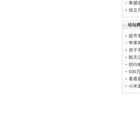
希腊
徐立
论坛
超市
苹果
房子
航天
炒白
50
看看
小米