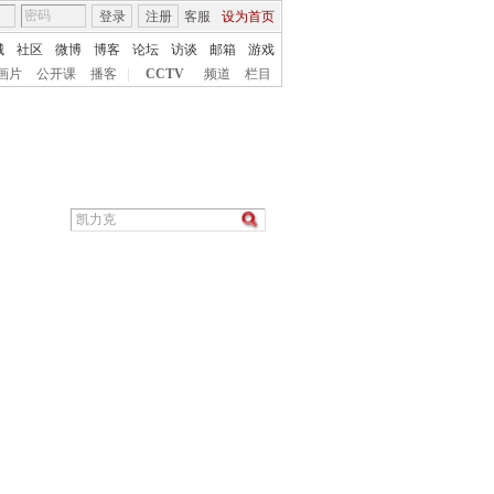
登录
注册
客服
设为首页
城
社区
微博
博客
论坛
访谈
邮箱
游戏
画片
公开课
播客
|
CCTV
频道
栏目