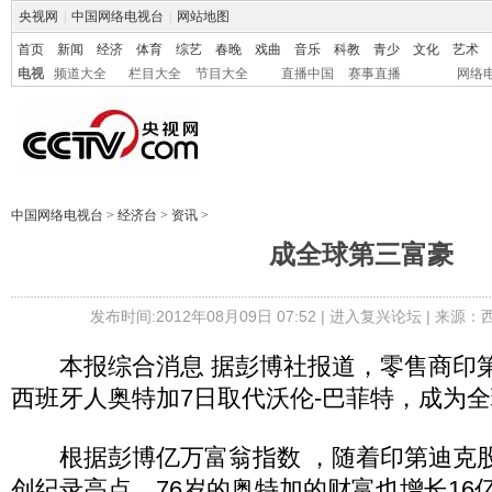
央视网
|
中国网络电视台
|
网站地图
首页
新闻
经济
体育
综艺
春晚
戏曲
音乐
科教
青少
文化
艺术
电视
频道大全
栏目大全
节目大全
直播中国
赛事直播
网络
中国网络电视台
>
经济台
>
资讯
>
成全球第三富豪
发布时间:2012年08月09日 07:52 |
进入复兴论坛
| 来源：
本报综合消息 据彭博社报道，零售商印第
西班牙人奥特加7日取代沃伦-巴菲特，成为
根据彭博亿万富翁指数 ，随着印第迪克股价
创纪录高点，76岁的奥特加的财富也增长16亿