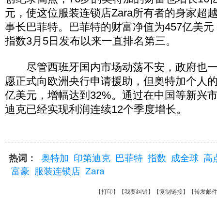
元，使这位服装连锁店Zara所有者的身家超
事长巴菲特。巴菲特的财富净值为457亿美
指数3月5日发布以来一直排名第三。
尽管西班牙国内市场动荡不安，政府也一
愿正式向欧洲央行申请援助，但奥特加个人的
亿美元，增幅达到32%。通过在中国等新兴
迪克已经实现利润连续12个季度增长。
热词：
奥特加
印第迪克
巴菲特
指数
成全球
高
富豪
服装连锁店
Zara
【
打印
】【
我要纠错
】【
复制链接
】【
转发邮