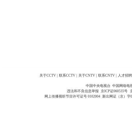
关于CCTV
|
联系CCTV
|
关于CNTV
|
联系CNTV
|
人才招聘
中国中央电视台 中国网络电
违法和不良信息举报
京ICP证060535号
网上传播视听节目许可证号 0102004
新出网证（京）字0