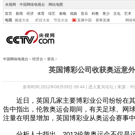
央视网
|
中国网络电视台
|
网站地图
首页
新闻
经济
体育
综艺
春晚
戏曲
音乐
科教
青少
文化
艺术
电视
频道大全
栏目大全
节目大全
直播中国
赛事直播
网络
中国网络电视台
>
经济台
>
资讯
>
英国博彩公司收获奥运意
发布时间:2012年08月09日 09:44 |
进入复兴论坛
| 来源：中
近日，英国几家主要博彩业公司纷纷在其
告中指出，伦敦奥运会期间，有关足球、网
注量在明显增加，英国博彩业从奥运会赛事
分析人士指出，2012伦敦奥运会不仅是