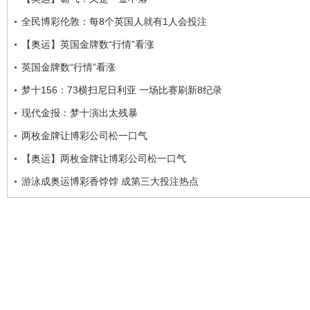
全民博彩伦敦：每8个英国人就有1人会投注
【奥运】英国金牌数“行情”看涨
英国金牌数“行情”看涨
梦十156：73横扫尼日利亚 一场比赛刷新8纪录
现代金报：梦十演出太残暴
两枚金牌让博彩公司松一口气
【奥运】两枚金牌让博彩公司松一口气
游泳成奥运博彩香饽饽 成第三大投注热点