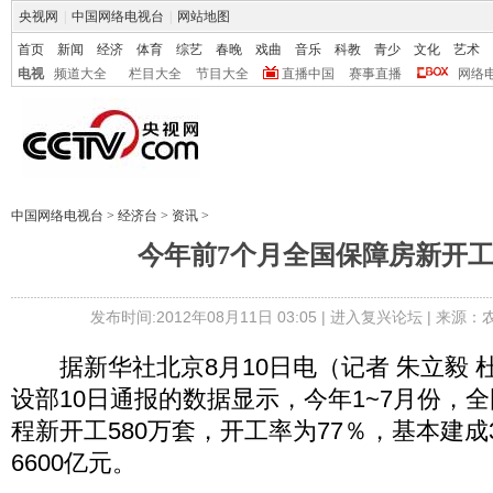
央视网
|
中国网络电视台
|
网站地图
首页
新闻
经济
体育
综艺
春晚
戏曲
音乐
科教
青少
文化
艺术
电视
频道大全
栏目大全
节目大全
直播中国
赛事直播
网络
中国网络电视台
>
经济台
>
资讯
>
今年前7个月全国保障房新开工5
发布时间:2012年08月11日 03:05 |
进入复兴论坛
| 来源：
据新华社北京8月10日电（记者 朱立毅 
设部10日通报的数据显示，今年1~7月份，
程新开工580万套，开工率为77％，基本建成
6600亿元。