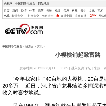
央视网
|
中国网络电视台
|
网站地图
首页
新闻
经济
体育
综艺
春晚
戏曲
音乐
科教
青少
文化
艺术
电视
频道大全
栏目大全
节目大全
直播中国
赛事直播
网络
中国网络电视台
>
经济台
>
资讯
>
小樱桃铺起致富路
发布时间:2012年08月11日 03:05 |
进入复兴论坛
| 来源：
“今年我家种了40亩地的大樱桃，20亩是
20多万。”近日，河北省卢龙县蛤泊乡闫深港
收入时喜悦地说。
早在1996年，魏艳红就在村里发展起了