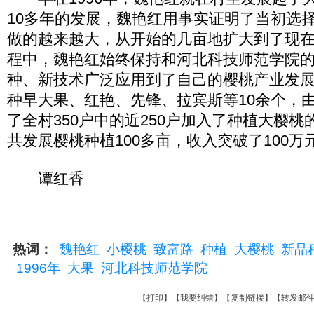
10多年的发展，魏艳红用事实证明了当初选
做的越来越大，从开始的几亩地扩大到了现在
程中，魏艳红始终保持和河北科技师范学院
种、新技术广泛应用到了自己的樱桃产业发
种早大果、红艳、先锋、拉宾斯等10余个，
了全村350户中的近250户加入了种植大樱
共发展樱桃种植100多亩，收入突破了100万
谭红香
热词：
魏艳红
小樱桃
致富路
种植
大樱桃
新品
1996年
大果
河北科技师范学院
【
打印
】【
我要纠错
】【
复制链接
】【
转发邮