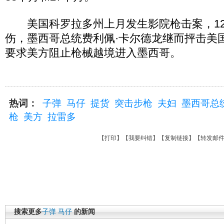
美国科罗拉多州上月发生影院枪击案，12
伤，墨西哥总统费利佩·卡尔德龙继而抨击美
要求美方阻止枪械越境进入墨西哥。
热词：
子弹
马仔
提货
突击步枪
夫妇
墨西哥总
枪
美方
拉雷多
【
打印
】【
我要纠错
】【
复制链接
】【
转发邮
搜索更多
子弹
马仔
的新闻