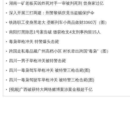
湖南一矿老板买凶炸死对手一审被判死刑 曾身家过亿
深入开展三打两建：刑警黎炳庆竟当盗贼保护伞
铁路职工变身黑老大 垄断列车小商品敛财3360万（图）
南阳打黑除恶1号案告破 缴获枪支4支刑事拘留15人
毒枭举枪冲关 特警爆头击毙
跨国走私毒品藏广州高档小区 村长牵出跨国“毒枭”（图）
四川一男子举枪冲关被特警击毙
四川一毒枭驾车举枪冲关 被特警三枪击毙(图)
四川一毒枭驾驶车举枪冲关 被特警三枪击毙(图)
[视频]广西破获特大网络赌博案涉案金额超千亿