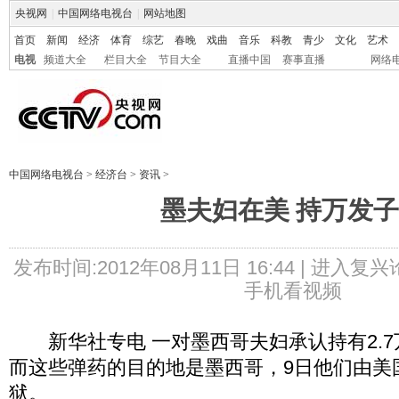
央视网
|
中国网络电视台
|
网站地图
首页
新闻
经济
体育
综艺
春晚
戏曲
音乐
科教
青少
文化
艺术
电视
频道大全
栏目大全
节目大全
直播中国
赛事直播
网络
中国网络电视台
>
经济台
>
资讯
>
墨夫妇在美 持万发
发布时间:2012年08月11日 16:44 |
进入复兴
手机看视频
新华社专电 一对墨西哥夫妇承认持有2.7
而这些弹药的目的地是墨西哥，9日他们由美
狱。