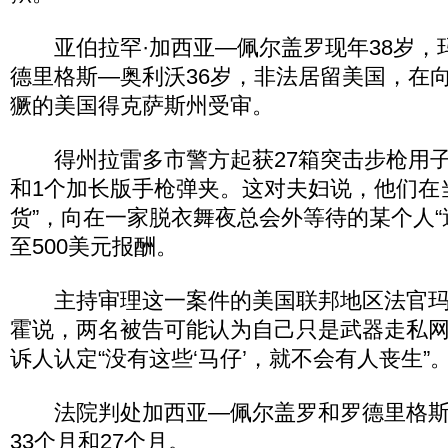
亚伯拉罕·加西亚—佩尔盖罗现年38岁，玛
德里格斯—奥利沃36岁，非法居留美国，在
獗的美国得克萨斯州受审。
得州拉雷多市警方起获27箱突击步枪用子
和1个加长版手枪弹夹。这对夫妇说，他们在
货”，向在一家脱衣舞夜总会外等待的某个人“送
至500美元报酬。
主持审理这一案件的美国联邦地区法官玛丽
霍说，两名被告可能认为自己只是武器走私网
诉人认定“没有这些‘马仔’，就不会有人丧生”
法院判处加西亚—佩尔盖罗和罗德里格斯
33个月和27个月。