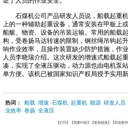
证了人员的作业安全。
石煤机公司产品研发人员说，船载起重机
上的一种辅助起重设备，通常安装在甲板上
船艇、物资、设备的吊装运输。常用的船载
构，受卷扬马达转速的限制，钢丝绳吊钩起
响作业效率，且操作装置缺少防护措施，作
人员李晓瑞介绍。这次研发的增速式船载起
凑，实现了全液压驱动，动力源也由电机泵
单方便。该机已被国家知识产权局授予实用
热词：
船载
增速
石煤机
起重机
能源
研发人员
业效率
卷扬
全液压
【
打印
】【
我要纠错
】【
复制链接
】【
转发邮