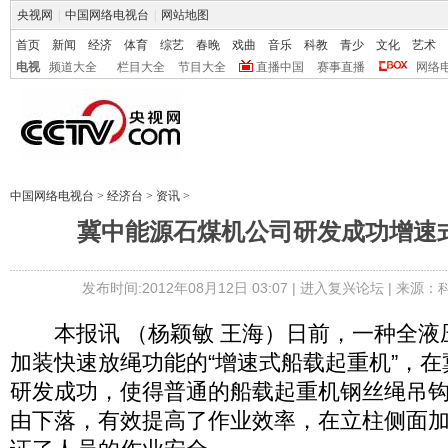
央视网
|
中国网络电视台
|
网站地图
首页
新闻
经济
体育
综艺
春晚
戏曲
音乐
科教
青少
文化
艺术
电视
频道大全
栏目大全
节目大全
直播中国
赛事直播
网络
中国网络电视台
>
经济台
>
资讯
>
冀中能源石煤机公司研发成功增速
发布时间:2012年08月12日 03:07 |
进入复兴论坛
| 来源：
本报讯 （杨颖敏 王海）日前，一种全液
加装快速放绳功能的“增速式船载起重机”，
研发成功，使得普通的船载起重机钢丝绳吊
由下落，有效提高了作业效率，在立柱侧面