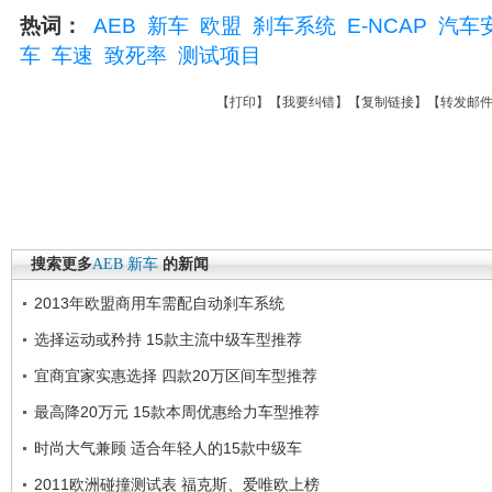
热词：
AEB
新车
欧盟
刹车系统
E-NCAP
汽车
车
车速
致死率
测试项目
【
打印
】【
我要纠错
】【
复制链接
】【
转发邮
搜索更多
AEB
新车
的新闻
2013年欧盟商用车需配自动刹车系统
选择运动或矜持 15款主流中级车型推荐
宜商宜家实惠选择 四款20万区间车型推荐
最高降20万元 15款本周优惠给力车型推荐
时尚大气兼顾 适合年轻人的15款中级车
2011欧洲碰撞测试表 福克斯、爱唯欧上榜