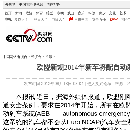
央视网
|
中国网络电视台
|
网站地图
首页
新闻
经济
体育
综艺
春晚
戏曲
音乐
科教
青少
文化
艺术
电视
频道大全
栏目大全
节目大全
直播中国
赛事直播
网络
中国网络电视台
>
经济台
>
资讯
>
欧盟新规2014年新车将配自动
发布时间:2012年08月13日 03:04 |
进入复兴论坛
| 来源：
本报讯 近日，据海外媒体报道，欧盟刚刚
通安全条例，要求在2014年开始，所有在欧
动刹车系统(AEB——autonomous emergency
这系统的汽车都不会从Euro NCAP(汽车安