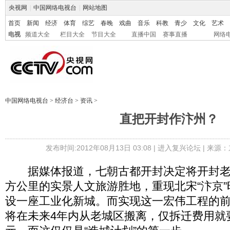
央视网
|
中国网络电视台
|
网站地图
首页
新闻
经济
体育
综艺
春晚
戏曲
音乐
科教
青少
文化
艺术
电视
频道大全
栏目大全
节目大全
直播中国
赛事直播
网络
中国网络电视台
>
经济台
>
资讯
>
直把开封作汴州？
发布时间:2012年08月13日 03:08 |
进入复兴论坛
| 来源：
据媒体报道，七朝古都开封决定将开封老城
方公里的实景人文旅游胜地，重现北宋“汴京
设一座工业化新城。而实现这一宏伟工程的
将在未来4年内从老城区搬离，仅拆迁费用就要