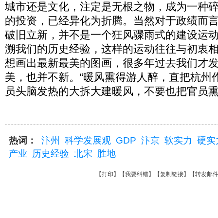
城市还是文化，注定是无根之物，成为一种
的投资，已经异化为折腾。当然对于政绩而言
破旧立新，并不是一个狂风骤雨式的建设运
溯我们的历史经验，这样的运动往往与初衷
想画出最新最美的图画，很多年过去我们才
美，也并不新。“暖风熏得游人醉，直把杭州
员头脑发热的大拆大建暖风，不要也把官员
热词：
汴州
科学发展观
GDP
汴京
软实力
硬实
产业
历史经验
北宋
胜地
【
打印
】【
我要纠错
】【
复制链接
】【
转发邮