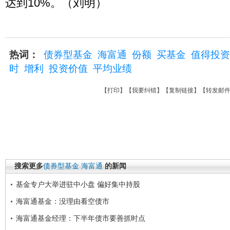
达到10%。（刘明）
热词：
债券型基金
海富通
份额
买基金
值得投资
时
增利
投资价值
平均业绩
【
打印
】【
我要纠错
】【
复制链接
】【
转发邮
搜索更多
债券型基金
海富通
的新闻
基金专户大举进驻中小盘 偏好集中持股
海富通基金：没理由看空债市
海富通基金经理：下半年债市要善抓时点