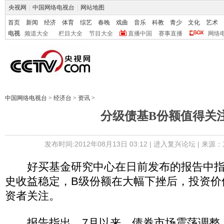
央视网
|
中国网络电视台
|
网站地图
首页
新闻
经济
体育
综艺
春晚
戏曲
音乐
科教
青少
文化
艺术
电视
频道大全
栏目大全
节目大全
直播中国
赛事直播
网络
中国网络电视台
>
经济台
>
资讯
>
分级债基B份额值得关
发布时间:2012年08月13日 03:12 |
进入复兴论坛
| 来源：
好买基金研究中心在日前发布的报告中指
史收益稳定，B级份额在大幅下挫后，投资价
资者关注。
报告指出，7月以来，债券市场震荡调整