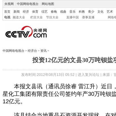
央视网
|
中国网络电视台
|
网站地图
首页
新闻
经济
体育
综艺
春晚
戏曲
音乐
科教
青少
文化
艺术
电视
频道大全
栏目大全
节目大全
直播中国
赛事直播
网络
中国网络电视台
>
经济台
>
资讯
>
投资12亿元的文县30万吨钡盐
发布时间:2012年08月13日 05:52 |
进入复兴论坛
| 来源：
本报文县讯（通讯员徐睿 雷江升）近日，
星化工集团有限责任公司签约年产30万吨钡
12亿元。
该县结合当地重晶石资源开发现状，在对