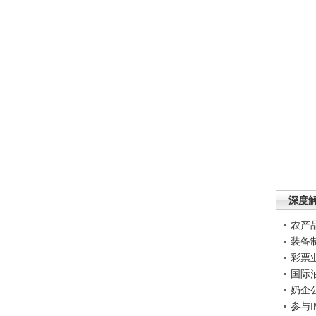
深度
农产
装备
彩票
国际
奶企
参与