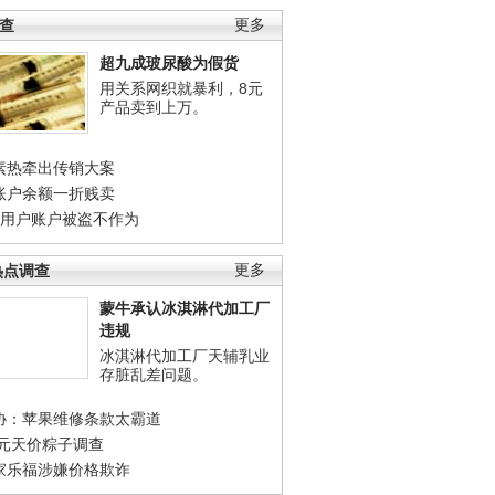
调查
更多
超九成玻尿酸为假货
用关系网织就暴利，8元
产品卖到上万。
素热牵出传销大案
账户余额一折贱卖
店用户账户被盗不作为
热点调查
更多
蒙牛承认冰淇淋代加工厂
违规
冰淇淋代加工厂天辅乳业
存脏乱差问题。
协：苹果维修条款太霸道
0元天价粽子调查
家乐福涉嫌价格欺诈