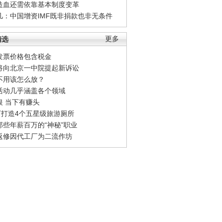
造血还需依靠基本制度变革
凡：中国增资IMF既非捐款也非无条件
精选
更多
发票价格包含税金
将向北京一中院提起新诉讼
不用该怎么放？
活动几乎涵盖各个领域
银 当下有赚头
0万打造4个五星级旅游厕所
那些年薪百万的“神秘”职业
返修因代工厂为二流作坊