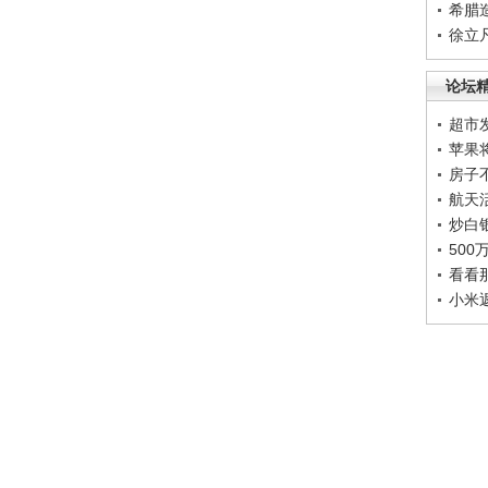
希腊
徐立
论坛
超市
苹果
房子
航天
炒白
50
看看
小米