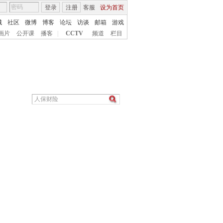
登录
注册
客服
设为首页
城
社区
微博
博客
论坛
访谈
邮箱
游戏
画片
公开课
播客
|
CCTV
频道
栏目