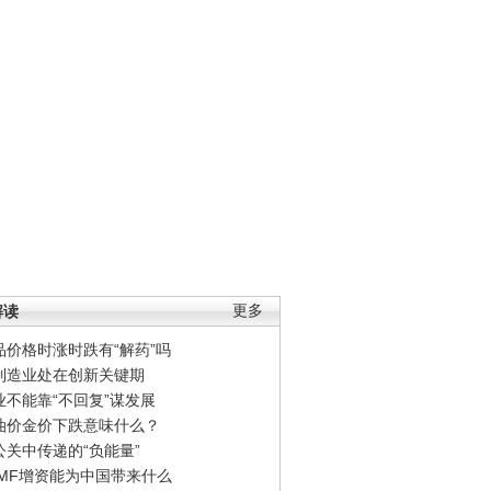
解读
更多
品价格时涨时跌有“解药”吗
制造业处在创新关键期
业不能靠“不回复”谋发展
油价金价下跌意味什么？
公关中传递的“负能量”
IMF增资能为中国带来什么