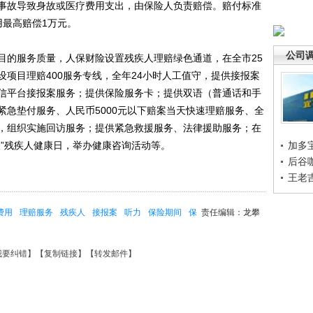
事故导致身故或医疗费用支出，由保险人负责赔偿。赔付标准
用最高赔偿1万元。
公司
的服务质量，人保财险设置残疾人理赔绿色通道，在全市25
项目理赔400服务专线，全年24小时人工值守，提供接报案
信平台接报案服务；提供保险服务卡；提供双语（普通话和手
紧急垫付服务、人民币5000元以下赔案当天快速理赔服务、全
，组织实施回访服务；提供紧急救援服务、法律援助服务；在
联”残疾人健康日，举办健康咨询活动等。
加多
后谷
王老
费用
理赔服务
残疾人
接报案
听力
保险期间
保
责任编辑：龙攀
我要纠错
】【
复制链接
】【
转发邮件
】