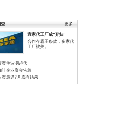
调查
更多
宜家代工厂成“弃妇”
合作存霸王条款，多家代
工厂被关。
宝案件波澜起伏
咖啡企业资金告急
吉案最迟7月底有结果