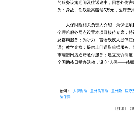
的服务设施期间及往返途中，因意外伤害
为：身故、伤残最高赔偿5万元，医疗费
人保财险相关负责人介绍，为保证项目
个理赔服务网点设置本项目接待专席；特设
及咨询服务；为听力、言语残疾人提供短
语）教学光盘；提供上门送取单据服务、
市理赔网店通赔通付服务；建立投诉制度
全国助残日举办活动，设立“人保——残
热词：
人保财险
意外伤害险
意外险
医疗
险保障
【
打印
】【