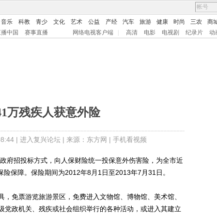
音乐
科教
青少
文化
艺术
公益
产经
汽车
旅游
健康
时尚
三农
商
直播中国
赛事直播
网络电视客户端
|
高清
电影
电视剧
纪录片
动
41万残疾人获意外险
:44 |
进入复兴论坛
| 来源：东方网 |
手机看视频
政府招投标方式，向人保财险统一投保意外伤害险，为全市近
险保障。保险期间为2012年8月1日至2013年7月31日。
，免票游览旅游景区，免费进入文物馆、博物馆、美术馆、
级党政机关、残疾或社会组织举行的各种活动，或进入其建立