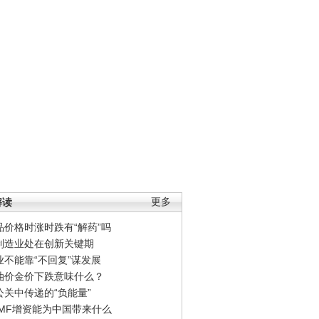
解读
更多
品价格时涨时跌有“解药”吗
制造业处在创新关键期
业不能靠“不回复”谋发展
油价金价下跌意味什么？
公关中传递的“负能量”
IMF增资能为中国带来什么