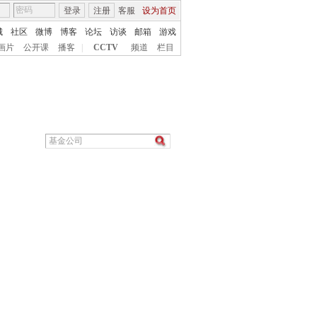
登录
注册
客服
设为首页
城
社区
微博
博客
论坛
访谈
邮箱
游戏
画片
公开课
播客
|
CCTV
频道
栏目