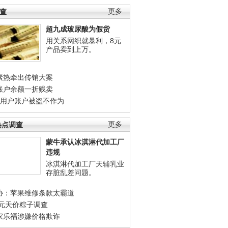
调查
更多
超九成玻尿酸为假货
用关系网织就暴利，8元
产品卖到上万。
素热牵出传销大案
账户余额一折贱卖
店用户账户被盗不作为
热点调查
更多
蒙牛承认冰淇淋代加工厂
违规
冰淇淋代加工厂天辅乳业
存脏乱差问题。
协：苹果维修条款太霸道
0元天价粽子调查
家乐福涉嫌价格欺诈