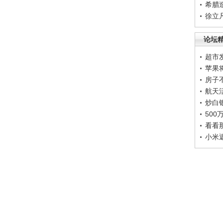
希腊
徐立
论坛
超市
苹果
房子
航天
炒白
50
看看
小米