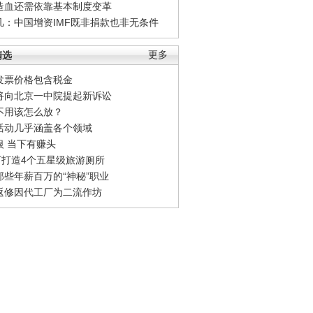
造血还需依靠基本制度变革
凡：中国增资IMF既非捐款也非无条件
精选
更多
发票价格包含税金
将向北京一中院提起新诉讼
不用该怎么放？
活动几乎涵盖各个领域
银 当下有赚头
0万打造4个五星级旅游厕所
那些年薪百万的“神秘”职业
返修因代工厂为二流作坊