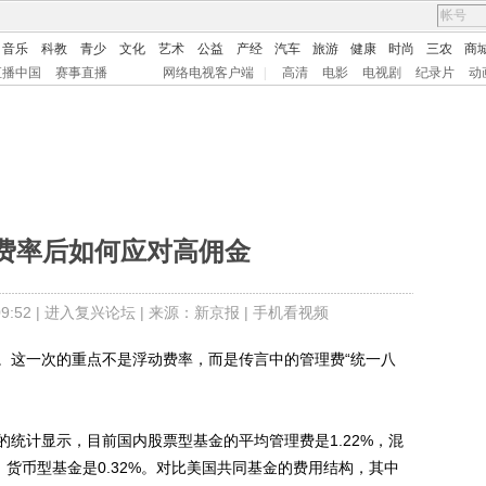
音乐
科教
青少
文化
艺术
公益
产经
汽车
旅游
健康
时尚
三农
商
直播中国
赛事直播
网络电视客户端
|
高清
电影
电视剧
纪录片
动
费率后如何应对高佣金
:52 |
进入复兴论坛
| 来源：新京报 |
手机看视频
这一次的重点不是浮动费率，而是传言中的管理费“统一八
计显示，目前国内股票型基金的平均管理费是1.22%，混
7%，货币型基金是0.32%。对比美国共同基金的费用结构，其中