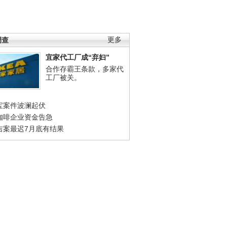
调查
更多
宜家代工厂成“弃妇”
合作存霸王条款，多家代
工厂被关。
宝案件波澜起伏
咖啡企业资金告急
吉案最迟7月底有结果