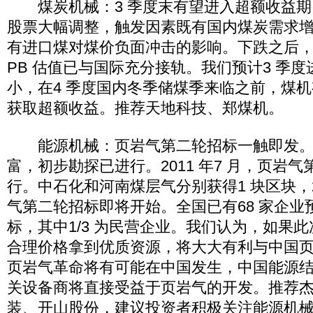
煤炭机械：3 季度末有望进入超额收益期。
股票大幅调整，触发因素既有国内煤炭需求
有进口煤对煤价负面冲击的影响。下跌之后，A
PB 估值已与国际充分接轨。我们预计3 季
小，在4 季度国内冬季储煤季来临之前，煤
获取超额收益。推荐天地科技、郑煤机。
能源机械：页岩气第二轮招标一触即发。
富，初步勘探已进行。2011 年7 月，页岩
行。中石化和河南煤层气分别获得1 块区块，20
气第二轮招标即将开始。全国已有68 家企业
标，其中1/3 为民营企业。我们认为，如果
合理价格拿到优质资源，将大大有利与中国
页岩气革命将有可能在中国发生，中国能源
关设备商将直接受益于页岩气的开发。推荐
装、开山股份，建议投资者积极关注能源机