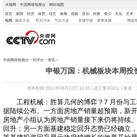
央视网
|
中国网络电视台
|
网站地图
首页
新闻
经济
体育
综艺
春晚
戏曲
音乐
科教
青少
文化
艺术
电视
频道大全
栏目大全
节目大全
直播中国
赛事直播
网络
中国网络电视台
>
经济台
>
资讯
>
申银万国：机械板块本周投
发布时间:2012年08月13日 10:05 |
进入复兴论坛
| 来源：
工程机械：胜算几何的博弈？7 月份与工
据陆续公布。一方面房地产销量超预期，新
房地产小组认为房地产销量接下来仍将持续
回升；另一方面基建稳定回升态势已经确立