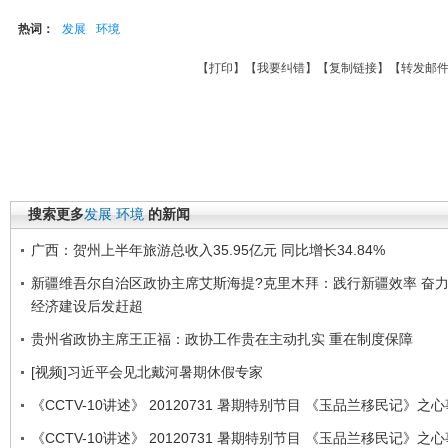
热词：
发展
环境
【
打印
】【
我要纠错
】【
复制链接
】【
转发邮
搜索更多
发展
环境
的新闻
广西：贺州上半年旅游总收入35.95亿元 同比增长34.84%
新疆维吾尔自治区政协主席艾斯海提?克里木拜：践行新疆效率 奋
经济建设后发赶超
贵州省政协主席王正福：政协工作贵在主动扎实 重在制度保障
[视频]习近平会见北戴河暑期休假专家
《CCTV-10讲述》 20120731 暑期特别节目 《玉品兰移民记》之
《CCTV-10讲述》 20120731 暑期特别节目 《玉品兰移民记》之