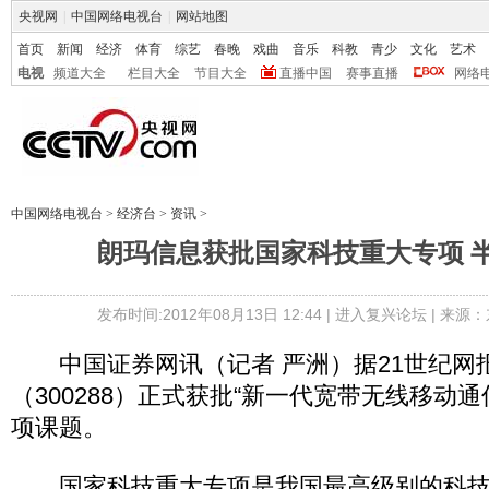
央视网
|
中国网络电视台
|
网站地图
首页
新闻
经济
体育
综艺
春晚
戏曲
音乐
科教
青少
文化
艺术
电视
频道大全
栏目大全
节目大全
直播中国
赛事直播
网络
中国网络电视台
>
经济台
>
资讯
>
朗玛信息获批国家科技重大专项 半日
发布时间:2012年08月13日 12:44 |
进入复兴论坛
| 来源：
中国证券网讯（记者 严洲）据21世纪网
（300288）正式获批“新一代宽带无线移动
项课题。
国家科技重大专项是我国最高级别的科技