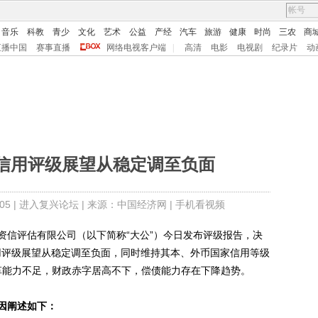
音乐
科教
青少
文化
艺术
公益
产经
汽车
旅游
健康
时尚
三农
商
直播中国
赛事直播
网络电视客户端
|
高清
电影
电视剧
纪录片
动
信用评级展望从稳定调至负面
5 |
进入复兴论坛
| 来源：中国经济网 |
手机看视频
资信评估有限公司（以下简称“大公”）今日发布评级报告，决
信用评级展望从稳定调至负面，同时维持其本、外币国家信用等级
改革能力不足，财政赤字居高不下，偿债能力存在下降趋势。
因阐述如下：