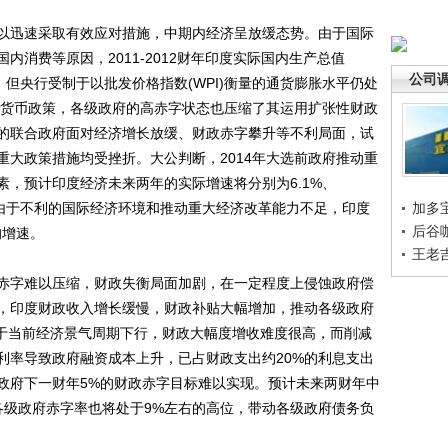
迅速采取有效应对措施，中期内经济呈放缓态势。由于国际
消费等原因，2011-2012财年印度实际国内生产总值
公司
分点。但央行受制于以批发价格指数(WPI)衡量的通货膨胀水平仍处
宽松货币政策，各级政府的高赤字状态也压缩了其运用扩张性财政
的联合政府面对经济增长放缓、财政赤字攀升等不利局面，试
重大政策措施均受挫折。大公判断，2014年大选前政府推动重
，预计印度经济未来两年的实际增速将分别为6.1%、
。由于不利的国际经济环境和推动重大经济改革能力不足，印度
加多
后谷
均增速。
王老
字难以压缩，财政失衡局面加剧，在一定程度上侵蚀政府偿
，印度财政收入增长缓慢，财政补贴大幅增加，推动各级政府
鉴于当前经济景气周期下行，财政大幅度增收难度很高，而削减
利率导致政府融资成本上升，已占财政支出约20%的利息支出
政府下一财年5%的财政赤字目标难以实现。预计未来两财年中
%，各级政府赤字率也将处于9%左右的高位，带动各级政府债务负