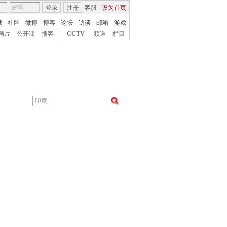
登录
注册
客服
设为首页
城
社区
微博
博客
论坛
访谈
邮箱
游戏
画片
公开课
播客
|
CCTV
频道
栏目