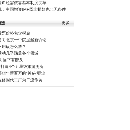
造血还需依靠基本制度变革
凡：中国增资IMF既非捐款也非无条件
精选
更多
发票价格包含税金
将向北京一中院提起新诉讼
不用该怎么放？
活动几乎涵盖各个领域
银 当下有赚头
0万打造4个五星级旅游厕所
那些年薪百万的“神秘”职业
返修因代工厂为二流作坊