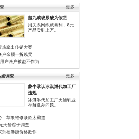
调查
更多
超九成玻尿酸为假货
用关系网织就暴利，8元
产品卖到上万。
素热牵出传销大案
账户余额一折贱卖
店用户账户被盗不作为
热点调查
更多
蒙牛承认冰淇淋代加工厂
违规
冰淇淋代加工厂天辅乳业
存脏乱差问题。
协：苹果维修条款太霸道
0元天价粽子调查
家乐福涉嫌价格欺诈