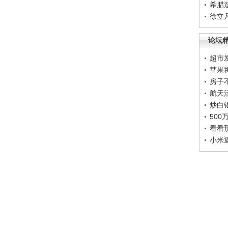
希腊
徐立
论坛
超市
苹果
房子
航天
炒白
50
看看
小米