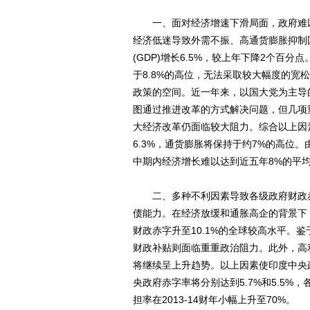
一、面对经济增速下滑局面，政府难以
经济低迷导致外需不振、高通货膨胀抑制国内
(GDP)增长6.5%，较上年下降2个百
于8.8%的高位，无法采取较大幅度的
政策的空间。近一年来，以国大党为主导
图通过推进改革的方式解决问题，但几项
大经济改革仍面临较大阻力。综合以上因素
6.3%，通货膨胀将保持于约7%的高位
中期内经济增长难以达到近五年8%的平
二、多种不利因素导致各级政府财政赤
债能力。在经济放缓和通胀高企的背景下
财政赤字升至10.1%的全球较高水平。
财政补贴则面临重重政治阻力。此外，高
将继续呈上升趋势。以上因素使印度中央
央政府赤字率将分别达到5.7%和5.5
担率在2013-14财年小幅上升至70%。