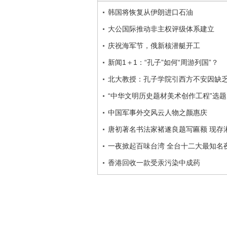
韩国将恢复从伊朗进口石油
大公国际推动非主权评级体系建立
庆祝海军节，俄新核潜艇开工
新闻1＋1：“孔子”如何“周游列国”？
北大教授：孔子学院引西方不安因缺乏
“中华文明历史题材美术创作工程”选
中国军事外交风云人物之颜惠庆
唐初著名书法家褚遂良题写匾额 现存
一夜掀起百味台湾 全台十二大最知名
香港回收一款受汞污染中成药