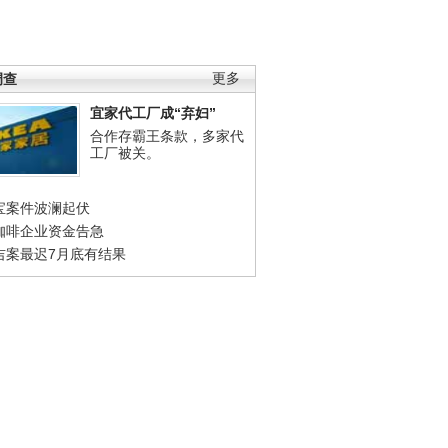
调查
更多
宜家代工厂成“弃妇”
合作存霸王条款，多家代
工厂被关。
宝案件波澜起伏
咖啡企业资金告急
吉案最迟7月底有结果