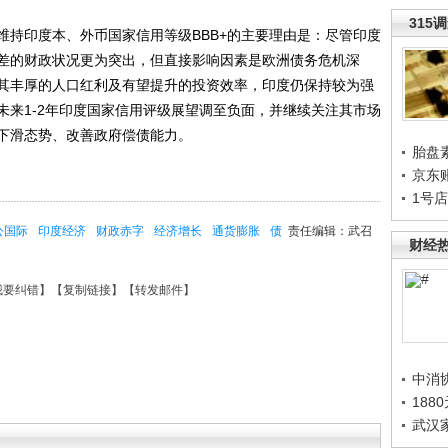
315
印度本、外币国家信用等级BBB+的主要理由是：尽管印度
差的财政状况更为突出，但直接影响因素是欧洲债务危机深
其丰厚的人口红利及有望提升的投资效率，印度仍保持较为强
未来1-2年印度国家信用评级展望调至负面，并继续关注其市场
下滑态势、改善政府偿债能力。
胎盘
京东
1号
公国际
印度经济
财政赤字
经济增长
通货膨胀
债
责任编辑：武召
财经
我要纠错
】【
复制链接
】【
转发邮件
】
中消
188
武汉