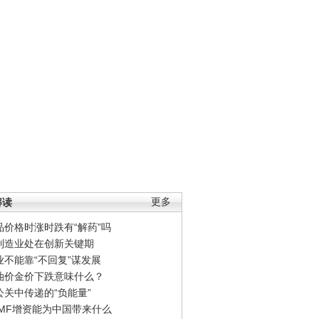
解读
更多
品价格时涨时跌有“解药”吗
制造业处在创新关键期
业不能靠“不回复”谋发展
油价金价下跌意味什么？
公关中传递的“负能量”
IMF增资能为中国带来什么