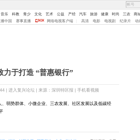
音乐
科教
青少
文化
艺术
公益
产经
汽车
旅游
健康
时尚
三农
商
直播中国
赛事直播
网络电视客户端
|
高清
电影
电视剧
纪录片
动
力于打造 “普惠银行”
4 |
进入复兴论坛
| 来源：深圳特区报 |
手机看视频
人、弱势群体、小微企业、三农发展、社区发展以及低碳经
平