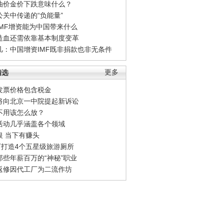
油价金价下跌意味什么？
公关中传递的“负能量”
IMF增资能为中国带来什么
造血还需依靠基本制度变革
凡：中国增资IMF既非捐款也非无条件
精选
更多
发票价格包含税金
将向北京一中院提起新诉讼
不用该怎么放？
活动几乎涵盖各个领域
银 当下有赚头
0万打造4个五星级旅游厕所
那些年薪百万的“神秘”职业
返修因代工厂为二流作坊