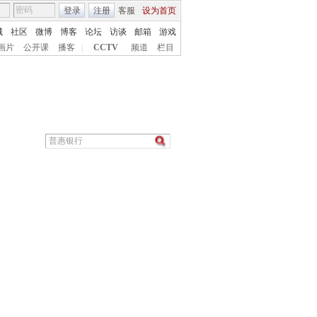
登录
注册
客服
设为首页
城
社区
微博
博客
论坛
访谈
邮箱
游戏
画片
公开课
播客
|
CCTV
频道
栏目