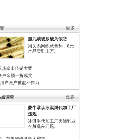
调查
更多
超九成玻尿酸为假货
用关系网织就暴利，8元
产品卖到上万。
素热牵出传销大案
账户余额一折贱卖
店用户账户被盗不作为
热点调查
更多
蒙牛承认冰淇淋代加工厂
违规
冰淇淋代加工厂天辅乳业
存脏乱差问题。
协：苹果维修条款太霸道