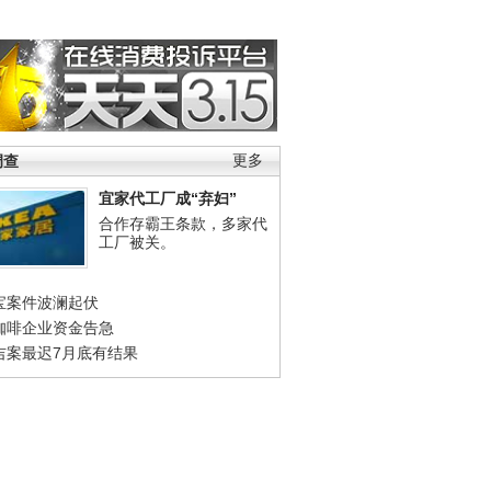
调查
更多
宜家代工厂成“弃妇”
合作存霸王条款，多家代
工厂被关。
宝案件波澜起伏
咖啡企业资金告急
吉案最迟7月底有结果