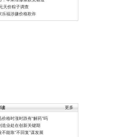
0元天价粽子调查
家乐福涉嫌价格欺诈
解读
更多
品价格时涨时跌有“解药”吗
制造业处在创新关键期
业不能靠“不回复”谋发展