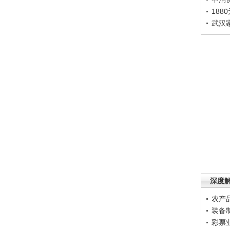
188
武汉
深度
农产
装备
彩票