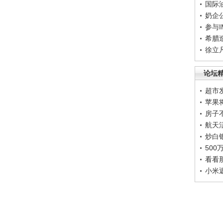
国际
奶企
参与
希腊
徐立
论坛
超市
苹果
房子
航天
炒白
50
看看
小米