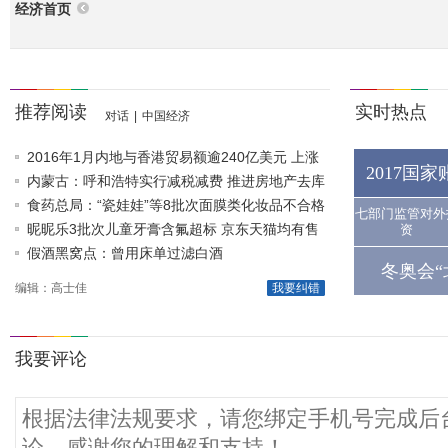
经济首页
推荐阅读
实时热点
对话
|
中国经济
2016年1月内地与香港贸易额逾240亿美元 上涨
2017国
1.1%
内蒙古：呼和浩特实行减税减费 推进房地产去库
存
食药总局：“瓷娃娃”等8批次面膜类化妆品不合格
七部门监管对外
昵昵乐3批次儿童牙膏含氟超标 京东天猫均有售
资
假酒黑窝点：曾用床单过滤白酒
冬奥会“
编辑：高士佳
我要纠错