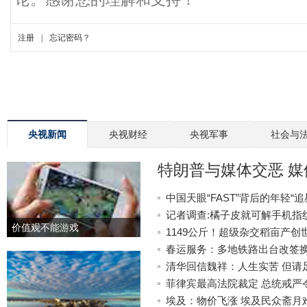
央视新闻
央视财经
央视军事
社会与
特朗普与媒体交恶 
中国天眼“FAST”背后的年轻“追
记者调查:橘子皮就可解手机指
价值观不能游戏
1149公斤！超级杂交稻亩产创
春运服务：多地铁路出台改签
清华回信魏祥：人生实苦 但请
菲律宾最高法院裁定 总统戒严
埃及：物价飞涨 埃及民众斋月