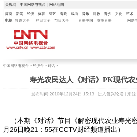
央视网
|
中国网络电视台
|
网站地图
首页
新闻
经济
体育
综艺
春晚
戏曲
音乐
科教
青少
文化
艺术
电视
频道大全
栏目大全
节目大全
直播中国
赛事直播
网络
中国网络电视台
>
经济台
>
对话
>
寿光农民达人《对话》PK现代农
发布时间:2010年12月24日 15:13 |
进入复兴论坛
| 来
（本期《对话》节目《解密现代农业寿光密码》
月26日晚21：55在CCTV财经频道播出）