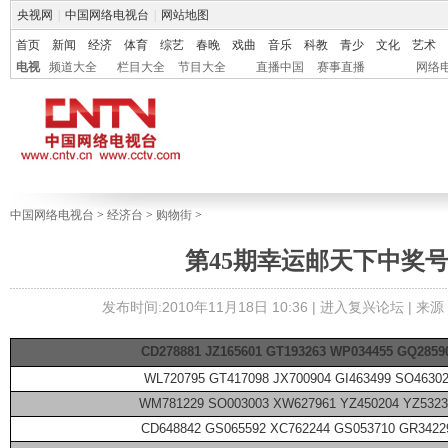
央视网
|
中国网络电视台
|
网站地图
首页
新闻
经济
体育
综艺
春晚
戏曲
音乐
科教
青少
文化
艺术
电视
频道大全
栏目大全
节目大全
直播中国
赛事直播
网络
中国网络电视台
>
经济台
>
购物街
>
第45期幸运邮天下中奖
发布时间:2010年11月18日 10:36 |
进入复兴论坛
| 来
CD278881 JZ165601 GT193263 WP034455 GQ2859
WL720795 GT417098 JX700904 GI463499 SO4630
WM781229 SO003003 XW627961 YZ450204 YZ5323
CD648842 GS065592 XC762244 GS053710 GR3422