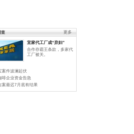
调查
更多
宜家代工厂成“弃妇”
合作存霸王条款，多家代
工厂被关。
宝案件波澜起伏
咖啡企业资金告急
吉案最迟7月底有结果