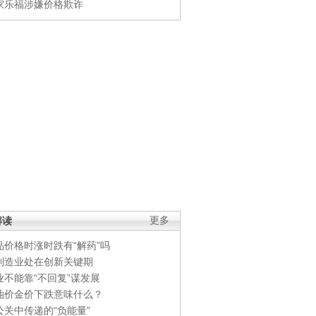
家乐福涉嫌价格欺诈
解读
更多
品价格时涨时跌有“解药”吗
制造业处在创新关键期
业不能靠“不回复”谋发展
油价金价下跌意味什么？
公关中传递的“负能量”