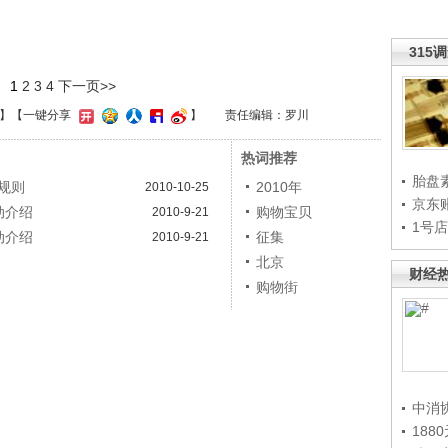
315
1
2
3
4
下一页>>
】
【一键分享
】
责任编辑：罗川
热词推荐
胎盘
规则
2010年
2010-10-25
京东
动介绍
购物宝贝
2010-9-21
1号
动介绍
征集
2010-9-21
北京
财经
购物街
中消
188