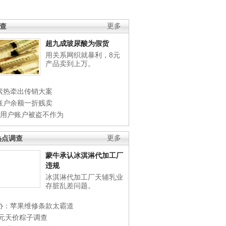
调查
更多
超九成玻尿酸为假货
用关系网织就暴利，8元
产品卖到上万。
素热牵出传销大案
账户余额一折贱卖
店用户账户被盗不作为
热点调查
更多
蒙牛承认冰淇淋代加工厂
违规
冰淇淋代加工厂天辅乳业
存脏乱差问题。
协：苹果维修条款太霸道
0元天价粽子调查