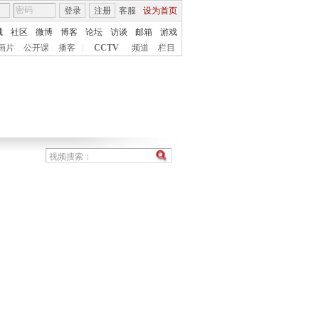
登录
注册
客服
设为首页
城
社区
微博
博客
论坛
访谈
邮箱
游戏
画片
公开课
播客
|
CCTV
频道
栏目