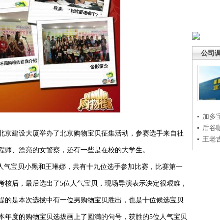
公司
加多
后谷
北京建设大厦举办了北京购物宝贝征集活动，参赛选手来自社
王老
程师、漂亮的女警察，还有一些是在校的大学生。
人气宝贝小黑和王琳娜，共有十九位选手参加比赛，比赛第一
考核后，最后选出了
5
位人气宝贝，现场导演表示决定很艰难，
提的是本次选拔中有一位男购物宝贝胜出，也是十位候选宝贝
本年度的购物宝贝选拔画上了圆满的句号，获胜的
5
位人气宝贝