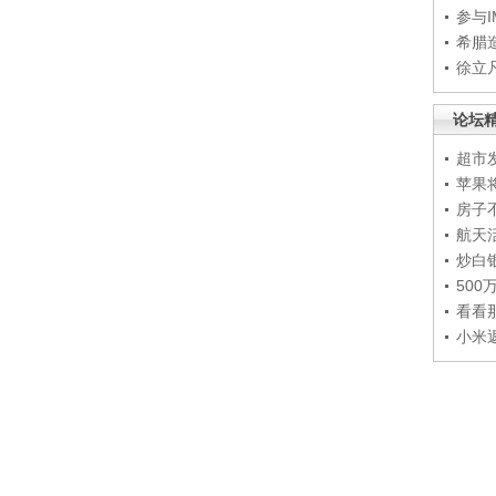
参与
希腊
徐立
论坛
超市
苹果
房子
航天
炒白
50
看看
小米