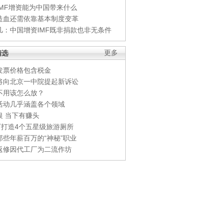
IMF增资能为中国带来什么
造血还需依靠基本制度变革
凡：中国增资IMF既非捐款也非无条件
精选
更多
发票价格包含税金
将向北京一中院提起新诉讼
不用该怎么放？
活动几乎涵盖各个领域
银 当下有赚头
0万打造4个五星级旅游厕所
那些年薪百万的“神秘”职业
返修因代工厂为二流作坊