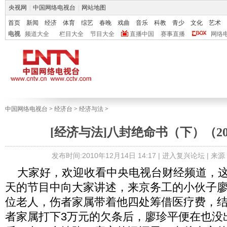
央视网
|
中国网络电视台
|
网站地图
首页
新闻
经济
体育
综艺
春晚
戏曲
音乐
科教
青少
文化
艺术
电视
频道大全
栏目大全
节目大全
直播中国
赛事直播
网络
中国网络电视台
>
经济台
>
经济与法
>
[经济与法]八封绝命书（下）（2010
发布时间:2010年12月14日 14:17 |
进入复兴论坛
| 来
大家好，欢迎收看中央电视台财经频道，这
天的节目中向大家讲述，来京务工的小伙子
位老人，伤者家属带着他四处筹借医疗费，
者家属打下3万元的欠条后，廖珍平便在也没