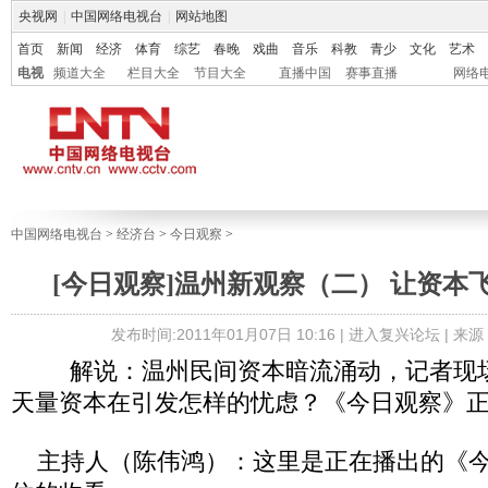
央视网
|
中国网络电视台
|
网站地图
首页
新闻
经济
体育
综艺
春晚
戏曲
音乐
科教
青少
文化
艺术
电视
频道大全
栏目大全
节目大全
直播中国
赛事直播
网络
中国网络电视台
>
经济台
>
今日观察
>
[今日观察]温州新观察（二） 让资本飞？（
发布时间:2011年01月07日 10:16 |
进入复兴论坛
| 来
解说：温州民间资本暗流涌动，记者现场
天量资本在引发怎样的忧虑？《今日观察》
主持人（陈伟鸿）：这里是正在播出的《今