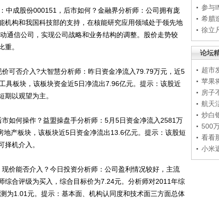
参与
中成股份000151，后市如何？金融界分析师：公司拥有庞
希腊
能机构和我国科技部的支持，在核能研究应用领域处于领先地
徐立
家移动通信公司，实现公司战略和业务结构的调整。股价走势较
比重。
论坛
超市
价可否介入?大智慧分析师：昨日资金净流入79.79万元，近5
苹果
通工具板块，该板块资金近5日净流出7.96亿元。提示：该股近
房子
短期以观望为主。
航天
炒白
后市如何操作？益盟操盘手分析师：5月5日资金净流入2581万
50
房地产板块，该板块近5日资金净流出13.6亿元。提示：该股短
看看
可择机介入。
小米
6，现价能否介入？今日投资分析师：公司盈利情况较好，主流
综合评级为买入，综合目标价为7.24元。分析师对2011年综
利预测为1.01元。提示：基本面、机构认同度和技术面三方面总体