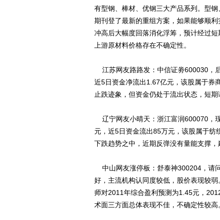
有型钢、棒材、优钢三大产品系列。型钢
期刊登了最新的重组方案，如果能够顺利
冲高后大幅度回落消化浮筹，预计经过短
上游原材料价格存在不确定性。
江苏网友路路发：中信证劵600030，后
近5日资金净流出1.67亿元，该股属于券
止跌迹象，但资金仍处于流出状态，短期
辽宁网友小晴天：浙江富润600070，
元，近5日资金流出85万元，该股属于纺
下跌趋势之中，近期反弹没有量能支撑，
中山网友涨停板：舒泰神300204，
好，主流机构认同度较低，股价表现较弱。
师对2011年综合盈利预测为1.45元，2
术面三方面总体表现不佳，不确定性较高