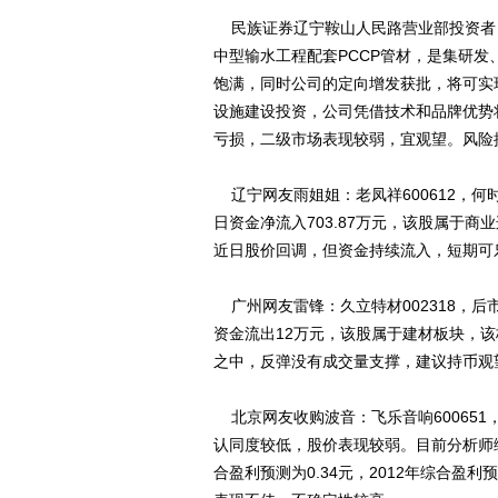
民族证券辽宁鞍山人民路营业部投资者：
中型输水工程配套PCCP管材，是集研
饱满，同时公司的定向增发获批，将可实现P
设施建设投资，公司凭借技术和品牌优势
亏损，二级市场表现较弱，宜观望。风险
辽宁网友雨姐姐：老凤祥600612，何时
日资金净流入703.87万元，该股属于商
近日股价回调，但资金持续流入，短期可
广州网友雷锋：久立特材002318，后
资金流出12万元，该股属于建材板块，该
之中，反弹没有成交量支撑，建议持币观
北京网友收购波音：飞乐音响60065
认同度较低，股价表现较弱。目前分析师综
合盈利预测为0.34元，2012年综合盈