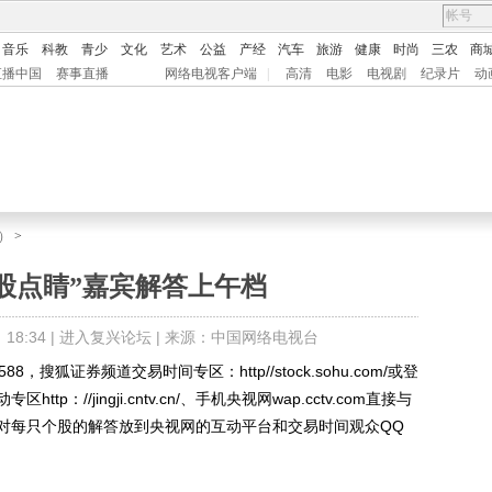
音乐
科教
青少
文化
艺术
公益
产经
汽车
旅游
健康
时尚
三农
商
直播中国
赛事直播
网络电视客户端
|
高清
电影
电视剧
纪录片
动
）
>
热股点睛”嘉宾解答上午档
8:34 |
进入复兴论坛
| 来源：中国网络电视台
搜狐证券频道交易时间专区：http//stock.sohu.com/或登
：//jingji.cntv.cn/、手机央视网wap.cctv.com直接与
对每只个股的解答放到央视网的互动平台和交易时间观众QQ