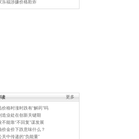
家乐福涉嫌价格欺诈
解读
更多
品价格时涨时跌有“解药”吗
制造业处在创新关键期
业不能靠“不回复”谋发展
油价金价下跌意味什么？
公关中传递的“负能量”