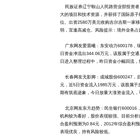
民族证券辽宁鞍山人民路营业部投资者：
大的项目和技术资源，并获得了国际原子
位。出资2580万美元收购吉尔吉斯一
弱，宜逢高减仓。风险提示：境外业务占
广东网友爱晨曦：东安动力600178，现
日资金净流出344.06万元，该股属于交
日进入整理过程中，昨日资金小幅回流，
长春网友无影脚：成城股份600247，
元，近5日资金流入1985万元，该股属于
期有筑底迹象，今日放量大涨资金流入，
北京网友东方趋势：民生银行60001
机构较为看好，股价表现较强。目前分析师
合盈利预测为0.84元，2012年综合盈
表现优良，持有风险较低。