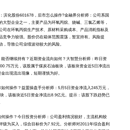
化股份601678，后市怎么操作?金融界分析师：公司系国
的大型企业之一，主要产品为环氧丙烷、烧碱、三氯乙烯等，
。公司在环氧丙烷生产技术、原材料采购成本、产品消耗指标及
品竞争力较强。股价仍在箱体范围震荡，暂宜持有。风险提
动，导致公司业绩波动较大的风险。
3，能否继续持有？近期资金流向如何？大智慧分析师：昨日资
入200.75万元，该股属于煤炭石油板块，该板块资金近5日净流出
，资金出现流出现像，短期谨慎为好。
市如何操作？益盟操盘手分析师：5月5日资金净流入245万元，
板块，该板块近5日资金净流出8.9亿元。提示：该股下跌趋势已
。
市如何操作？今日投资分析师：公司盈利情况较好，主流机构较
级为买入，综合目标价为7.92元。分析师对2011年综合盈利