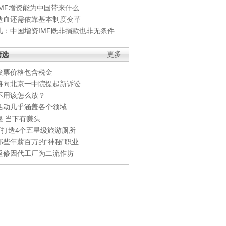
IMF增资能为中国带来什么
造血还需依靠基本制度变革
凡：中国增资IMF既非捐款也非无条件
精选
更多
发票价格包含税金
将向北京一中院提起新诉讼
不用该怎么放？
活动几乎涵盖各个领域
银 当下有赚头
0万打造4个五星级旅游厕所
那些年薪百万的“神秘”职业
返修因代工厂为二流作坊