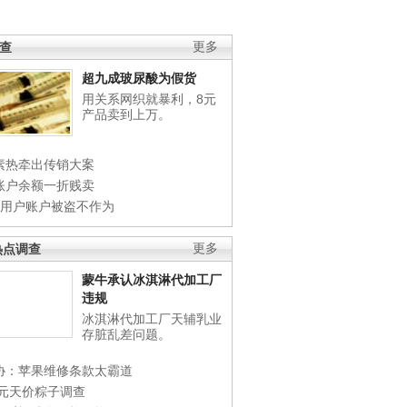
调查
更多
超九成玻尿酸为假货
用关系网织就暴利，8元
产品卖到上万。
素热牵出传销大案
账户余额一折贱卖
店用户账户被盗不作为
热点调查
更多
蒙牛承认冰淇淋代加工厂
违规
冰淇淋代加工厂天辅乳业
存脏乱差问题。
协：苹果维修条款太霸道
0元天价粽子调查