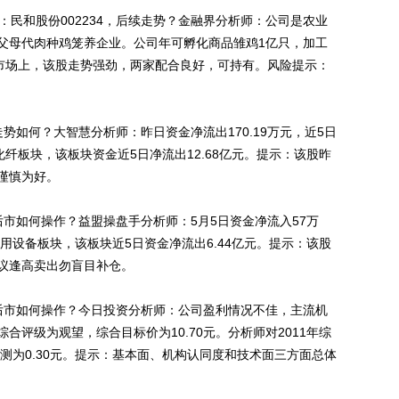
民和股份002234，后续走势？金融界分析师：公司是农业
父母代肉种鸡笼养企业。公司年可孵化商品雏鸡1亿只，加工
级市场上，该股走势强劲，两家配合良好，可持有。风险提示：
势如何？大智慧分析师：昨日资金净流出170.19万元，近5日
工化纤板块，该板块资金近5日净流出12.68亿元。提示：该股昨
谨慎为好。
后市如何操作？益盟操盘手分析师：5月5日资金净流入57万
专用设备板块，该板块近5日资金净流出6.44亿元。提示：该股
议逢高卖出勿盲目补仓。
，后市如何操作？今日投资分析师：公司盈利情况不佳，主流机
合评级为观望，综合目标价为10.70元。分析师对2011年综
利预测为0.30元。提示：基本面、机构认同度和技术面三方面总体