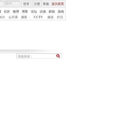
登录
注册
客服
设为首页
城
社区
微博
博客
论坛
访谈
邮箱
游戏
画片
公开课
播客
|
CCTV
频道
栏目