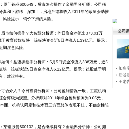
厦门钨业600549，后市怎么操作？金融界分析师：公司稀
分离和下游稀土深加工，房地产结算收入2011年的放量会助推
。风险提示：钨价下滑的风险。
公司
后市如何操作？大智慧分析师：昨日资金净流出373.91万
股属于教育传媒板块，该板块资金近5日净流入1.39亿元。提示：
短期注意风险。
市如何？益盟操盘手分析师：5月5日资金净流入338万元，近5
加多
板块，该板块近5日资金净流入6.12亿元。提示：该股处于明
后谷
入，建议持有。
王老
现价可否介入？今日投资分析师：公司盈利情况一般，主流机构
合评级为观望。分析师对2011年综合盈利预测为0.05元，
示：基本面、机构认同度和技术面三方面总体表现不佳，不确定性较
莱钢股份600102，是否继续持有？金融界分析师：公司拥