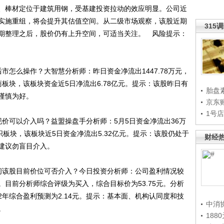
、棒材定位于建筑用钢，受基建投资拉动的效应明显。公司近
实施重组，将会提升其估值空间。从二级市场观察，该股近期
315
期整理之后，股价仍有上升空间，可适当关注。 风险提示：
市怎么操作？大智慧分析师：昨日资金净流出1447.78万元，
商板块，该板块资金近5日净流出6.78亿元。提示：该股昨日有
胎盘
谨慎为好。
京东
1号
现价可以介入吗？益盟操盘手分析师：5月5日资金净流出36万
织板块，该板块近5日资金净流出5.32亿元。提示：该股仍处于
财经
建议勿盲目介入。
请问该股目前价位可否介入？今日投资分析师：公司盈利情况较
目前分析师综合评级为买入，综合目标价为53.75元。分析
012年综合盈利预测为2.14元。提示：基本面、机构认同度和技
中消
。
188