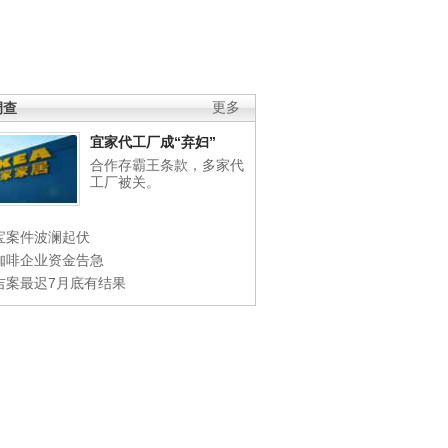
调查
更多
宜家代工厂成“弃妇”
合作存霸王条款，多家代
工厂被关。
宝案件波澜起伏
咖啡企业资金告急
吉案最迟7月底有结果