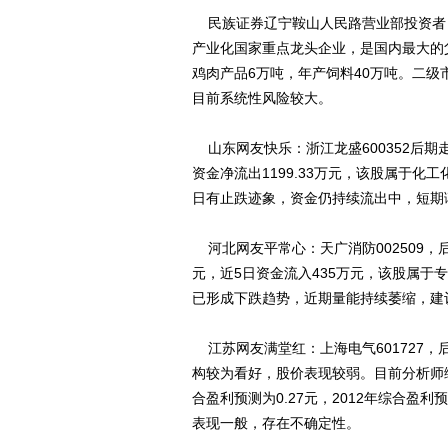
民族证券辽宁鞍山人民路营业部投资者：
产业化国家重点龙头企业，是国内最大的
鸡肉产品6万吨，年产饲料40万吨。二
目前系统性风险较大。
山东网友快乐：浙江龙盛600352后期走
资金净流出1199.33万元，该股属于化
日有止跌迹象，资金仍持续流出中，短期
河北网友平常心：天广消防002509，
元，近5日资金流入435万元，该股属于
已形成下跌趋势，近期量能持续萎缩，建
江苏网友满堂红：上海电气601727
构较为看好，股价表现较弱。目前分析师综
合盈利预测为0.27元，2012年综合盈
表现一般，存在不确定性。