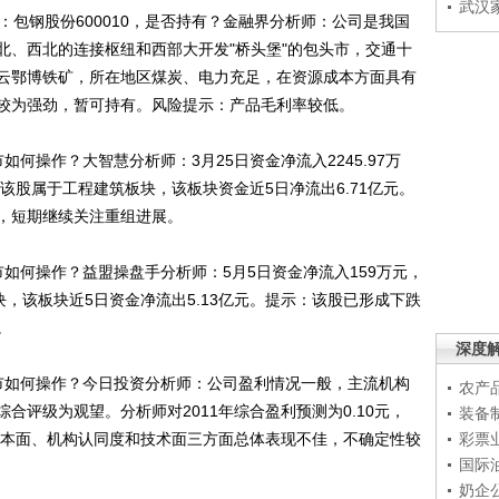
武汉
包钢股份600010，是否持有？金融界分析师：公司是我国
北、西北的连接枢纽和西部大开发"桥头堡"的包头市，交通十
云鄂博铁矿，所在地区煤炭、电力充足，在资源成本方面具有
较为强劲，暂可持有。风险提示：产品毛利率较低。
如何操作？大智慧分析师：3月25日资金净流入2245.97万
元，该股属于工程建筑板块，该板块资金近5日净流出6.71亿元。
，短期继续关注重组进展。
市如何操作？益盟操盘手分析师：5月5日资金净流入159万元，
块，该板块近5日资金净流出5.13亿元。提示：该股已形成下跌
。
深度
后市如何操作？今日投资分析师：公司盈利情况一般，主流机构
农产
合评级为观望。分析师对2011年综合盈利预测为0.10元，
装备
示：基本面、机构认同度和技术面三方面总体表现不佳，不确定性较
彩票
国际
奶企