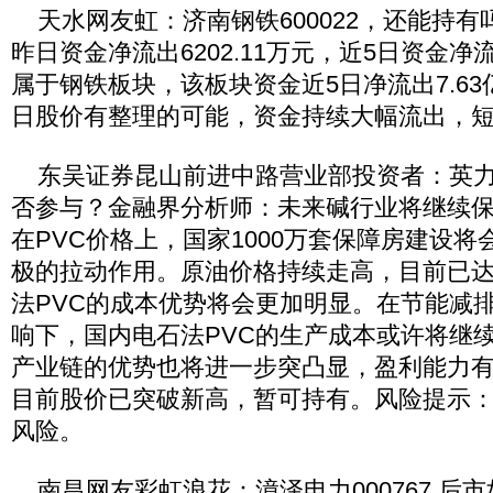
天水网友虹：济南钢铁600022，还能持有
昨日资金净流出6202.11万元，近5日资金净流
属于钢铁板块，该板块资金近5日净流出7.6
日股价有整理的可能，资金持续大幅流出，
东吴证券昆山前进中路营业部投资者：英力特0
否参与？金融界分析师：未来碱行业将继续
在PVC价格上，国家1000万套保障房建设将
极的拉动作用。原油价格持续走高，目前已达到
法PVC的成本优势将会更加明显。在节能减
响下，国内电石法PVC的生产成本或许将继
产业链的优势也将进一步突凸显，盈利能力
目前股价已突破新高，暂可持有。风险提示
风险。
南昌网友彩虹浪花：漳泽电力000767 后