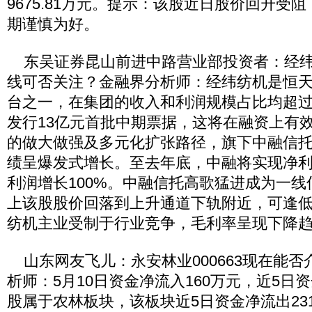
9675.81万元。提示：该股近日股价回升受
期谨慎为好。
东吴证券昆山前进中路营业部投资者：经纬纺机
线可否关注？金融界分析师：经纬纺机是恒天
台之一，在集团的收入和利润规模占比均超过
发行13亿元首批中期票据，这将在融资上有
的做大做强及多元化扩张路径，旗下中融信
绩呈爆发式增长。至去年底，中融将实现净利润
利润增长100%。中融信托高歌猛进成为一
上该股股价回落到上升通道下轨附近，可逢
纺机主业受制于行业竞争，毛利率呈现下降
山东网友飞儿：永安林业000663现在能否
析师：5月10日资金净流入160万元，近5日资
股属于农林板块，该板块近5日资金净流出23