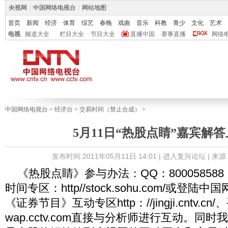
央视网
|
中国网络电视台
|
网站地图
首页
新闻
经济
体育
综艺
春晚
戏曲
音乐
科教
青少
文化
艺术
电视
频道大全
栏目大全
节目大全
直播中国
赛事直播
网络
中国网络电视台
>
经济台
>
交易时间（禁止合成）
>
5月11日“热股点睛”嘉宾解
发布时间:2011年05月11日 14:01 |
进入复兴论坛
| 来
《热股点睛》参与办法：QQ：80005858
时间专区：http//stock.sohu.com/或登
《证券节目》互动专区http：//jingji.cntv.c
wap.cctv.com直接与分析师进行互动。同