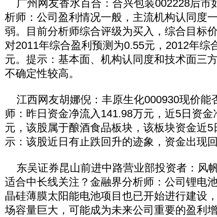
广州网友香水百合：合兴包装002228后市
析师：公司盈利情况一般，主流机构认同度
弱。目前分析师综合评级为买入，综合目标价为
对2011年综合盈利预测为0.55元，2012年综
元。提示：基本面、机构认同度和技术面三
不确定性较高。
江西网友胡娜倪：丰原生化000930现价能
师：昨日资金净流入141.98万元，近5日资金净
元，该股属于酿酒食品板块，该板块资金近5日
示：该股近日有止跌回升的迹象，资金出现
东吴证券昆山前进中路营业部投资者：风帆股份
适合中长线关注？金融界分析师：公司锂电
晶硅薄膜太阳能电池项目也已开始进行建设
场容量巨大，可能成为未来公司重要的盈利