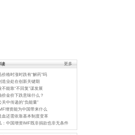
解读
更多
品价格时涨时跌有“解药”吗
制造业处在创新关键期
业不能靠“不回复”谋发展
油价金价下跌意味什么？
公关中传递的“负能量”
IMF增资能为中国带来什么
造血还需依靠基本制度变革
凡：中国增资IMF既非捐款也非无条件