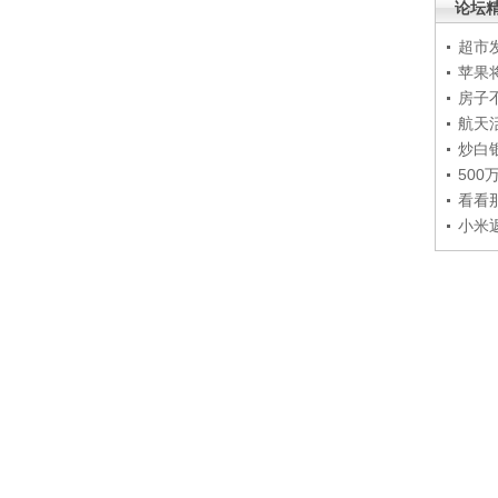
论坛
超市
苹果
房子
航天
炒白
50
看看
小米