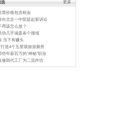
精选
更多
发票价格包含税金
将向北京一中院提起新诉讼
不用该怎么放？
活动几乎涵盖各个领域
银 当下有赚头
0万打造4个五星级旅游厕所
那些年薪百万的“神秘”职业
返修因代工厂为二流作坊