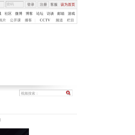
登录
注册
客服
设为首页
城
社区
微博
博客
论坛
访谈
邮箱
游戏
画片
公开课
播客
|
CCTV
频道
栏目
妇