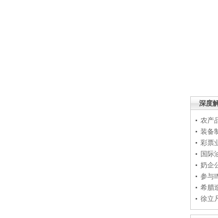
深度
农产
装备
彩票
国际
奶企
参与
希腊
徐立