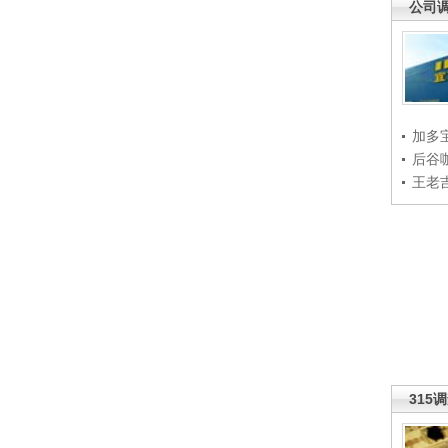
公司
加多
后谷
王老
315