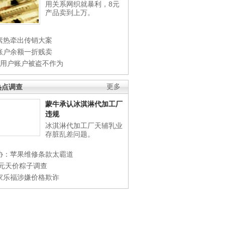
用关系网织就暴利，8元
产品卖到上万。
素热牵出传销大案
账户余额一折贱卖
店用户账户被盗不作为
热点调查
更多
蒙牛承认冰淇淋代加工厂
违规
冰淇淋代加工厂天辅乳业
存脏乱差问题。
协：苹果维修条款太霸道
0元天价粽子调查
家乐福涉嫌价格欺诈