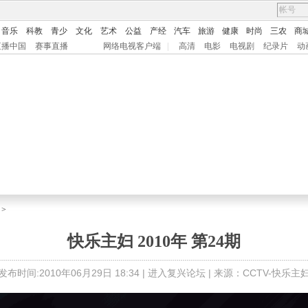
音乐
科教
青少
文化
艺术
公益
产经
汽车
旅游
健康
时尚
三农
商
直播中国
赛事直播
网络电视客户端
|
高清
电影
电视剧
纪录片
动
>
快乐主妇 2010年 第24期
发布时间:2010年06月29日 18:34 |
进入复兴论坛
| 来源：CCTV-快乐主