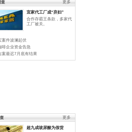
调查
更多
宜家代工厂成“弃妇”
合作存霸王条款，多家代
工厂被关。
宝案件波澜起伏
咖啡企业资金告急
吉案最迟7月底有结果
调查
更多
超九成玻尿酸为假货