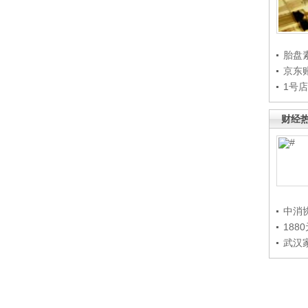
胎盘
京东
1号
财经
中消
188
武汉