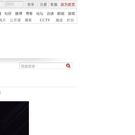
登录
注册
客服
设为首页
城
社区
微博
博客
论坛
访谈
邮箱
游戏
画片
公开课
播客
|
CCTV
频道
栏目
间