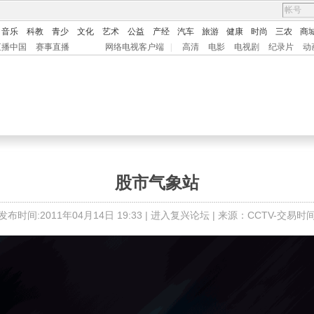
音乐
科教
青少
文化
艺术
公益
产经
汽车
旅游
健康
时尚
三农
商
直播中国
赛事直播
网络电视客户端
|
高清
电影
电视剧
纪录片
动
股市气象站
发布时间:2011年04月14日 19:33 |
进入复兴论坛
| 来源：CCTV-交易时