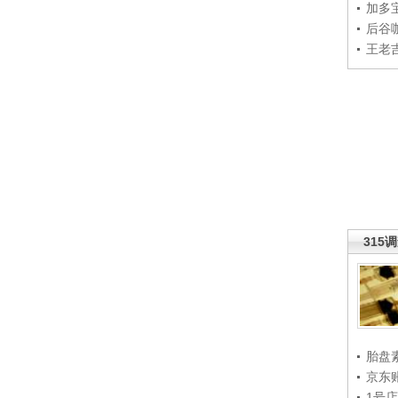
加多
后谷
王老
315
胎盘
京东
1号