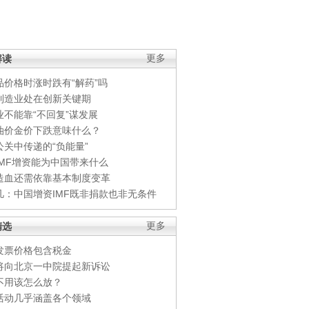
解读
更多
品价格时涨时跌有“解药”吗
制造业处在创新关键期
业不能靠“不回复”谋发展
油价金价下跌意味什么？
公关中传递的“负能量”
IMF增资能为中国带来什么
造血还需依靠基本制度变革
凡：中国增资IMF既非捐款也非无条件
精选
更多
发票价格包含税金
将向北京一中院提起新诉讼
不用该怎么放？
活动几乎涵盖各个领域