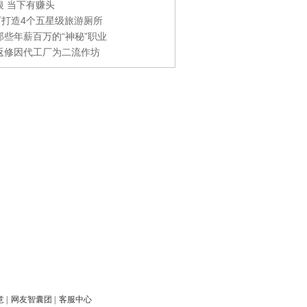
银 当下有赚头
0万打造4个五星级旅游厕所
那些年薪百万的“神秘”职业
返修因代工厂为二流作坊
意
|
网友智囊团
|
客服中心