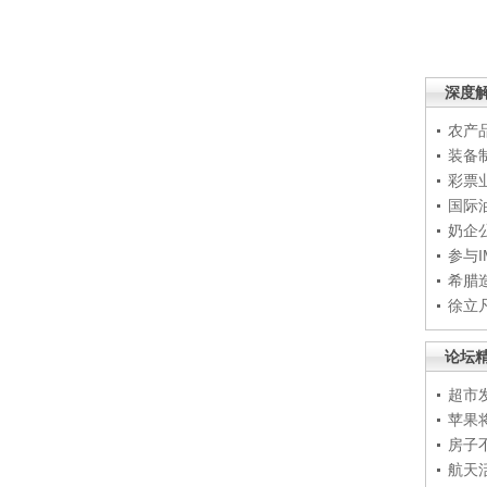
深度
农产
装备
彩票
国际
奶企
参与
希腊
徐立
论坛
超市
苹果
房子
航天