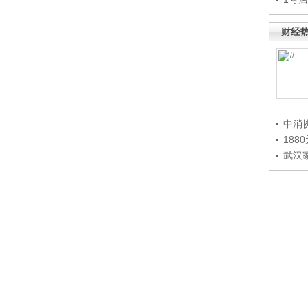
财经
中消
188
武汉