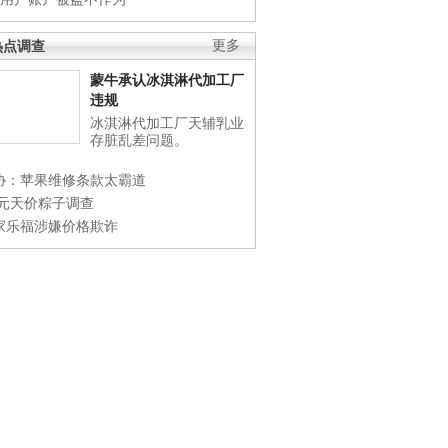
热点调查
更多
蒙牛承认冰淇淋代加工厂
违规
冰淇淋代加工厂天辅乳业
存脏乱差问题。
协：苹果维修条款太霸道
0元天价粽子调查
家乐福涉嫌价格欺诈