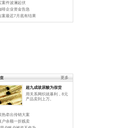
宝案件波澜起伏
咖啡企业资金告急
吉案最迟7月底有结果
调查
更多
超九成玻尿酸为假货
用关系网织就暴利，8元
产品卖到上万。
素热牵出传销大案
账户余额一折贱卖
店用户账户被盗不作为